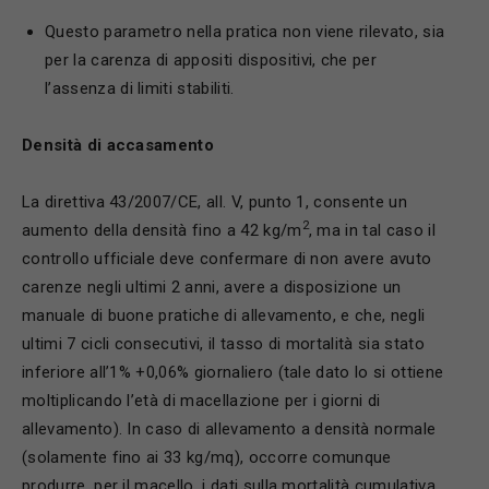
Questo parametro nella pratica non viene rilevato, sia
per la carenza di appositi dispositivi, che per
l’assenza di limiti stabiliti.
D
ensità di accasamento
La direttiva 43/2007/CE, all. V, punto 1, consente un
2
aumento della densità fino a 42 kg/m
, ma in tal caso il
controllo ufficiale deve confermare di non avere avuto
carenze negli ultimi 2 anni, avere a disposizione un
manuale di buone pratiche di allevamento, e che, negli
ultimi 7 cicli consecutivi, il tasso di mortalità sia stato
inferiore all’1% +0,06% giornaliero (tale dato lo si ottiene
moltiplicando l’età di macellazione per i giorni di
allevamento). In caso di allevamento a densità normale
(solamente fino ai 33 kg/mq), occorre comunque
produrre, per il macello, i dati sulla mortalità cumulativa,