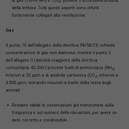
di gas (come NH
e CO
), polvere o eccessiva umidità
3
2
della lettiera. Tutti questi aspetti sono infatti
fortemente collegati alla ventilazione.
G
as
Il punto 10 dell’allegato della direttiva 98/58/CE richiede
concentrazioni di gas non dannose, mentre il punto 3
dell’allegato II (densità maggiori) della direttiva
comunitaria 43/2007 prevede livelli di ammoniaca (NH
3
)
inferiori a 20 ppm e di anidride carbonica (CO
inferiori a
2
)
3.000 ppm, entrambi misurati a livello della testa degli
animali.
Restano valide le osservazioni già menzionate sulla
frequenza e sul numero delle rilevazioni, per avere un
dato corretto e condivisibile.