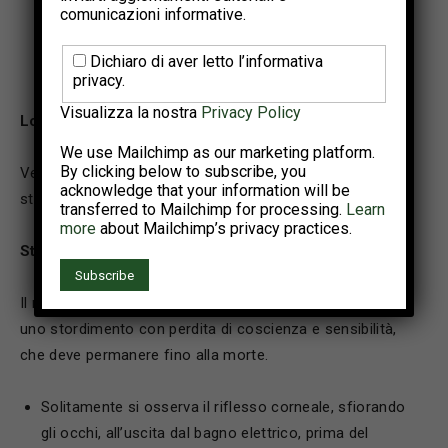
comunicazioni informative.
difformità rilevata.
Dichiaro di aver letto l’informativa
privacy.
Visualizza la nostra
Privacy Policy
Lo stordimento elettrico in macello
We use Mailchimp as our marketing platform.
By clicking below to subscribe, you
Vediamo adesso cosa dice la normativa europea circa lo
acknowledge that your information will be
stordimento elettrico in macello.
transferred to Mailchimp for processing.
Learn
more
about Mailchimp’s privacy practices.
S
tato di coscienza
Il regolamento 1099/2009, art. 4 paragrafo 1, richiede
uno stordimento con perdita di coscienza e sensibilità,
che deve permanere fino alla morte.
Solitamente si osserva il riflesso corneale, sfiorando
gli occhi, all’uscita dal bagno elettrico, prima del