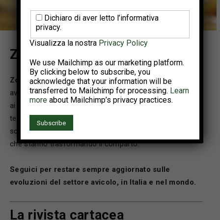
Dichiaro di aver letto l’informativa
privacy.
Visualizza la nostra
Privacy Policy
Zootecnica | Rivista avicola
We use Mailchimp as our marketing platform.
By clicking below to subscribe, you
Zootecnica
è la rivista di riferimento per il settore
acknowledge that your information will be
transferred to Mailchimp for processing.
Learn
avicolo. Attraverso il sito e l’edizione cartacea, offriamo
more
about Mailchimp’s privacy practices.
ai nostri lettori un panorama completo sulle ultime
tendenze, le innovazioni tecnologiche, la ricerca
scientifica, le pratiche di gestione e le novità di prodotto
che stanno trasformando il comparto.
Seguici per restare sempre aggiornato sulle
evoluzioni del settore avicolo, in Italia e nel mondo.
La rivista cartacea