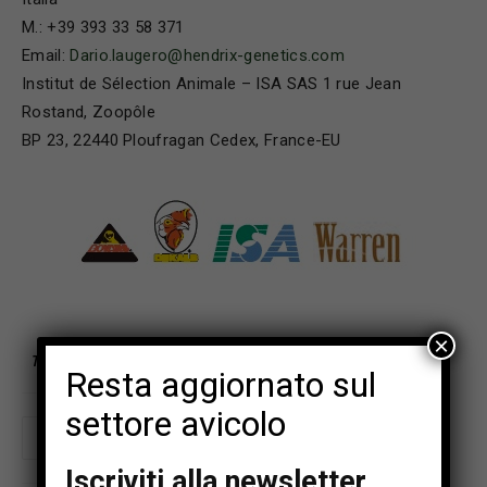
M.: +39 393 33 58 371
Email:
Dario.laugero@hendrix-genetics.com
Institut de Sélection Animale – ISA SAS 1 rue Jean
Rostand, Zoopôle
BP 23, 22440 Ploufragan Cedex, France-EU
×
TAGS
HENDRIX GENETICS
OVAIOLE
Resta aggiornato sul
settore avicolo
Iscriviti alla newsletter