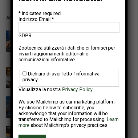
*
indicates required
ARTICOLI CORRELATI
ALTRO DALL'AUTORE
Indirizzo Email
*
Autenticazione del sistema di
GDPR
allevamento delle galline ovaiole
tramite machine learning e
Zootecnica utilizzerà i dati che ci fornisci per
inviarti aggiornamenti editoriali e
qualità delle uova
comunicazioni informative.
Promuovere la sostenibilità
Dichiaro di aver letto l’informativa
avicola per soddisfare il
privacy.
fabbisogno proteico del 2050
Visualizza la nostra
Privacy Policy
Punti salienti dell’Annual Meeting
We use Mailchimp as our marketing platform.
PSA e del World Poultry
By clicking below to subscribe, you
Congress 2026
acknowledge that your information will be
transferred to Mailchimp for processing.
Learn
more
about Mailchimp’s privacy practices.
Il progetto Interreg NWE
OMELETTE illustra un percorso