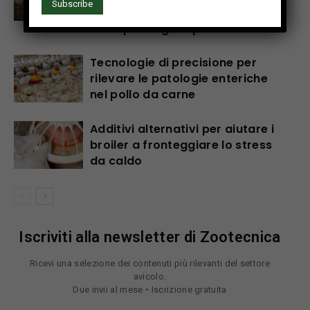
pratico per cicli di produzione di
uova più lunghi e più sani
Tecnologie di precisione per
rilevare le patologie enteriche
nel pollo da carne
Additivi alternativi per aiutare i
broiler a fronteggiare lo stress
da caldo
Iscriviti alla newsletter di Zootecnica
Ricevi una selezione dei contenuti più rilevanti del settore
avicolo.
Due invii al mese • Iscrizione gratuita