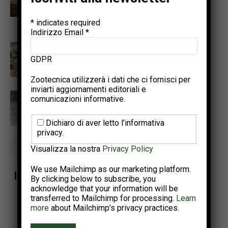
pratico per cicli di produzione di
uova più lunghi e più sani
*
indicates required
Indirizzo Email
*
Tecnologie di precisione per
rilevare le patologie enteriche
GDPR
nel pollo da carne
Zootecnica utilizzerà i dati che ci fornisci per
inviarti aggiornamenti editoriali e
Additivi alternativi per aiutare i
comunicazioni informative.
broiler a fronteggiare lo stress
da caldo
Dichiaro di aver letto l’informativa
privacy.
Visualizza la nostra
Privacy Policy
We use Mailchimp as our marketing platform.
Iscriviti alla newsletter di Zootecnica
By clicking below to subscribe, you
acknowledge that your information will be
Ricevi una selezione dei contenuti più rilevanti del settore
transferred to Mailchimp for processing.
Learn
avicolo.
more
about Mailchimp’s privacy practices.
Due invii al mese • Iscrizione gratuita