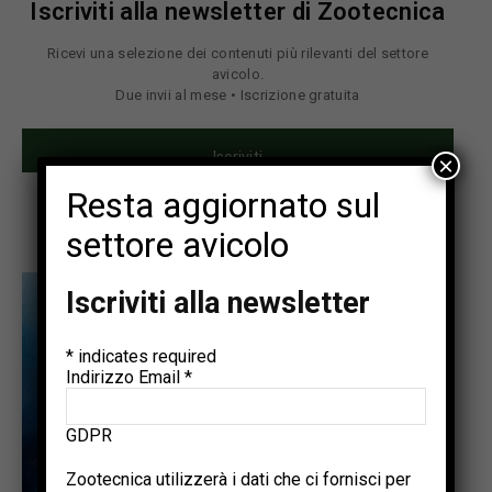
Iscriviti alla newsletter di Zootecnica
Ricevi una selezione dei contenuti più rilevanti del settore
avicolo.
Due invii al mese • Iscrizione gratuita
Iscriviti
×
Resta aggiornato sul
settore avicolo
Iscriviti alla newsletter
*
indicates required
Indirizzo Email
*
GDPR
Zootecnica utilizzerà i dati che ci fornisci per