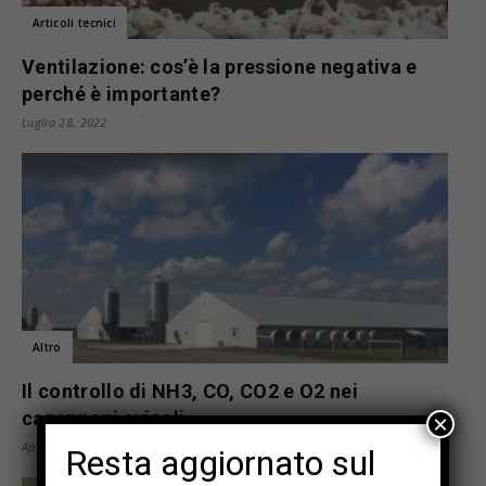
Articoli tecnici
Ventilazione: cos’è la pressione negativa e
perché è importante?
Luglio 28, 2022
Altro
Il controllo di NH3, CO, CO2 e O2 nei
capannoni avicoli
×
Aprile 6, 2022
Resta aggiornato sul