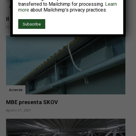
transferred to Mailchimp for processing.
Learn
Articoli tecnici
more
about Mailchimp’s privacy practices.
Il controllo dell’umidità nei capannoni avicoli
Febbraio 14, 2022
Aziende
MBE presenta SKOV
Agosto 31, 2021