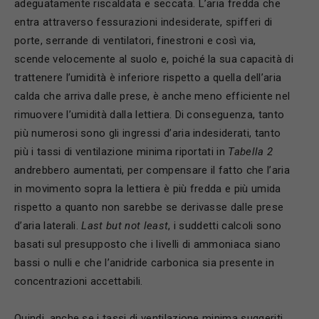
adeguatamente riscaldata e seccata. L’aria fredda che
entra attraverso fessurazioni indesiderate, spifferi di
porte, serrande di ventilatori, finestroni e così via,
scende velocemente al suolo e, poiché la sua capacità di
trattenere l’umidità è inferiore rispetto a quella dell’aria
calda che arriva dalle prese, è anche meno efficiente nel
rimuovere l’umidità dalla lettiera. Di conseguenza, tanto
più numerosi sono gli ingressi d’aria indesiderati, tanto
più i tassi di ventilazione minima riportati in
Tabella 2
andrebbero aumentati, per compensare il fatto che l’aria
in movimento sopra la lettiera è più fredda e più umida
rispetto a quanto non sarebbe se derivasse dalle prese
d’aria laterali.
Last but not least
, i suddetti calcoli sono
basati sul presupposto che i livelli di ammoniaca siano
bassi o nulli e che l’anidride carbonica sia presente in
concentrazioni accettabili.
Quindi, anche se i tassi di ventilazione minima suggeriti