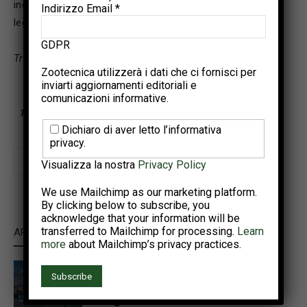
incrostazione della lettiera e tutti i problemi a esso
Indirizzo Email
*
legati.
GDPR
Traduzione di Giorgia Riuzzi
Zootecnica utilizzerà i dati che ci fornisci per
inviarti aggiornamenti editoriali e
comunicazioni informative.
TAGS
LETTIERA
UMIDITÀ
VENTILAZIONE
Dichiaro di aver letto l’informativa
privacy.
Visualizza la nostra
Privacy Policy
We use Mailchimp as our marketing platform.
By clicking below to subscribe, you
acknowledge that your information will be
transferred to Mailchimp for processing.
Learn
ARTICOLI CORRELATI
ALTRO DALL'AUTORE
more
about Mailchimp’s privacy practices.
Punti salienti dell’Annual Meeting
PSA e del World Poultry
Congress 2026