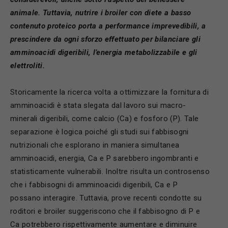
animale. Tuttavia, nutrire i broiler con diete a basso
contenuto proteico porta a performance imprevedibili, a
prescindere da ogni sforzo effettuato per bilanciare gli
amminoacidi digeribili, l’energia metabolizzabile e gli
elettroliti.
Storicamente la ricerca volta a ottimizzare la fornitura di
amminoacidi è stata slegata dal lavoro sui macro-
minerali digeribili, come calcio (Ca) e fosforo (P). Tale
separazione è logica poiché gli studi sui fabbisogni
nutrizionali che esplorano in maniera simultanea
amminoacidi, energia, Ca e P sarebbero ingombranti e
statisticamente vulnerabili. Inoltre risulta un controsenso
che i fabbisogni di amminoacidi digeribili, Ca e P
possano interagire. Tuttavia, prove recenti condotte su
roditori e broiler suggeriscono che il fabbisogno di P e
Ca potrebbero rispettivamente aumentare e diminuire