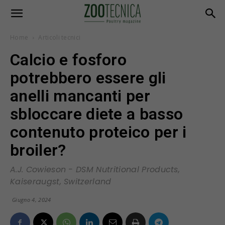
Home
Articoli tecnici
Calcio e fosforo
potrebbero essere gli
anelli mancanti per
sbloccare diete a basso
contenuto proteico per i
broiler?
A.J. Cowieson - DSM Nutritional Products,
Kaiseraugst, Switzerland
Giugno 4, 2024