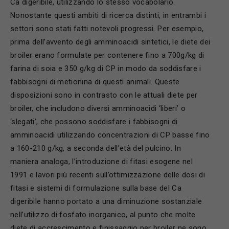
Ca digeribile, utilizzando lo stesso vocabolario.
Nonostante questi ambiti di ricerca distinti, in entrambi i
settori sono stati fatti notevoli progressi. Per esempio,
prima dell’avvento degli amminoacidi sintetici, le diete dei
broiler erano formulate per contenere fino a 700g/kg di
farina di soia e 350 g/kg di CP in modo da soddisfare i
fabbisogni di metionina di questi animali. Queste
disposizioni sono in contrasto con le attuali diete per
broiler, che includono diversi amminoacidi ‘liberi’ o
‘slegati’, che possono soddisfare i fabbisogni di
amminoacidi utilizzando concentrazioni di CP basse fino
a 160-210 g/kg, a seconda dell’età del pulcino. In
maniera analoga, l’introduzione di fitasi esogene nel
1991 e lavori più recenti sull’ottimizzazione delle dosi di
fitasi e sistemi di formulazione sulla base del Ca
digeribile hanno portato a una diminuzione sostanziale
nell’utilizzo di fosfato inorganico, al punto che molte
diete di accrescimento e finissaggio per broiler ne sono