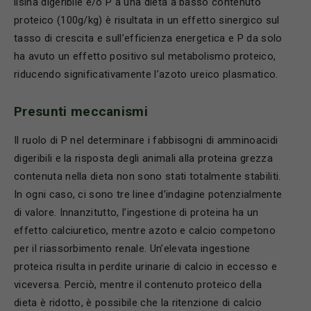
lisina digeribile e/o P a una dieta a basso contenuto
proteico (100g/kg) è risultata in un effetto sinergico sul
tasso di crescita e sull’efficienza energetica e P da solo
ha avuto un effetto positivo sul metabolismo proteico,
riducendo significativamente l’azoto ureico plasmatico.
Presunti meccanismi
Il ruolo di P nel determinare i fabbisogni di amminoacidi
digeribili e la risposta degli animali alla proteina grezza
contenuta nella dieta non sono stati totalmente stabiliti.
In ogni caso, ci sono tre linee d’indagine potenzialmente
di valore. Innanzitutto, l’ingestione di proteina ha un
effetto calciuretico, mentre azoto e calcio competono
per il riassorbimento renale. Un’elevata ingestione
proteica risulta in perdite urinarie di calcio in eccesso e
viceversa. Perciò, mentre il contenuto proteico della
dieta è ridotto, è possibile che la ritenzione di calcio