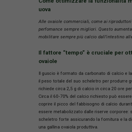
Come ottimizzare la funzionalità m
uova
Alle ovaiole commerciali, come ai riproduttori
perfomance sempre migliori. Questo aumenta l
mobilitare sempre più calcio dall’intestino all
Il fattore “tempo” è cruciale per o
ovaiole
Il guscio è formato da carbonato di calcio e la
il peso totale del suo scheletro per produrre gu
richiede circa 2,5 g di calcio in circa 20 ore 
Circa il 60-70% del calcio richiesto può essere
coprire il picco del fabbisogno di calcio duran
essere metabolizzato dalle riserve corporee:
scheletro forte assicurando la fornitura e la dis
una gallina ovaiola produttiva.