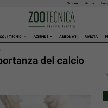
Chi siamo
Abbonati
News
COLI TECNICI
AZIENDE
ABBONATI
RIVISTA
P
Zootecnica
lcio
portanza del calcio
R