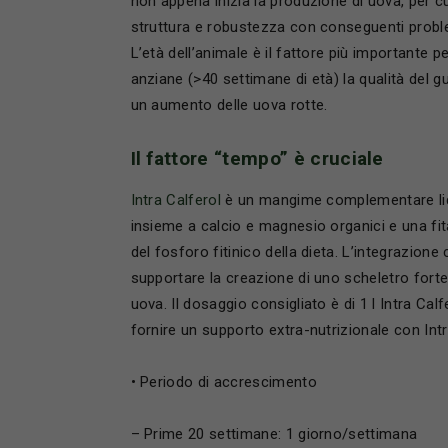
non appena inizia la produzione di uova, per c
struttura e robustezza con conseguenti problemi
L’età dell’animale è il fattore più importante pe
anziane (>40 settimane di età) la qualità del gu
un aumento delle uova rotte.
Il fattore “tempo” è cruciale
Intra Calferol
è un mangime complementare liqu
insieme a calcio e magnesio organici e una fitas
del fosforo fitinico della dieta. L’integrazion
supportare la creazione di uno scheletro forte 
uova. Il dosaggio consigliato è di 1 l Intra Cal
fornire un supporto extra-nutrizionale con Int
• Periodo di accrescimento
– Prime 20 settimane: 1 giorno/settimana