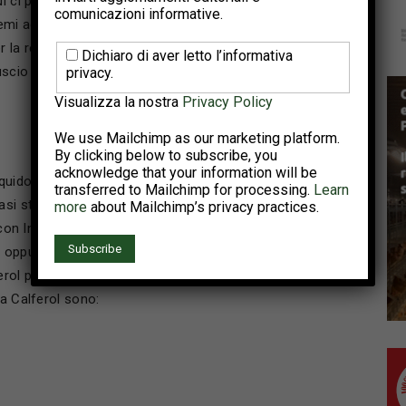
ui ci può essere un alto rischio che esso perda la sua
comunicazioni informative.
 agli arti, specialmente negli animali più anziani.
r la resistenza alla rottura del guscio. Nelle galline più
Dichiaro di aver letto l’informativa
scio si può deteriorare, riflettendosi principalmente in
privacy.
Visualizza la nostra
Privacy Policy
We use Mailchimp as our marketing platform.
By clicking below to subscribe, you
acknowledge that your information will be
ido a base di vitamina D3 concentrata e stabilizzata
transferred to Mailchimp for processing.
Learn
i stabile in ambiente liquido, importante per il rilascio
more
about Mailchimp’s privacy practices.
e con Intra Calferol può essere importante
per
oppure in caso di problemi di qualità del guscio delle
ferol per 1.000 l di acqua da bere. I momenti giusti per
ra Calferol sono: