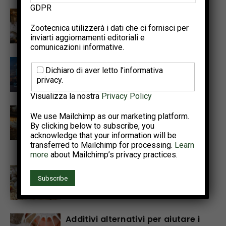
GDPR
Promuovere la sostenibilità
avicola per soddisfare il
Zootecnica utilizzerà i dati che ci fornisci per
fabbisogno proteico del 2050
inviarti aggiornamenti editoriali e
comunicazioni informative.
Punti salienti dell’Annual Meeting
Dichiaro di aver letto l’informativa
PSA e del World Poultry
privacy.
Congress 2026
Visualizza la nostra
Privacy Policy
Il progetto Interreg NWE
We use Mailchimp as our marketing platform.
OMELETTE illustra un percorso
By clicking below to subscribe, you
pratico per cicli di produzione di
acknowledge that your information will be
uova più lunghi e più sani
transferred to Mailchimp for processing.
Learn
more
about Mailchimp’s privacy practices.
Tecnologie di precisione per
rilevare le patologie enteriche
nel pollo da carne
Additivi alternativi per aiutare i