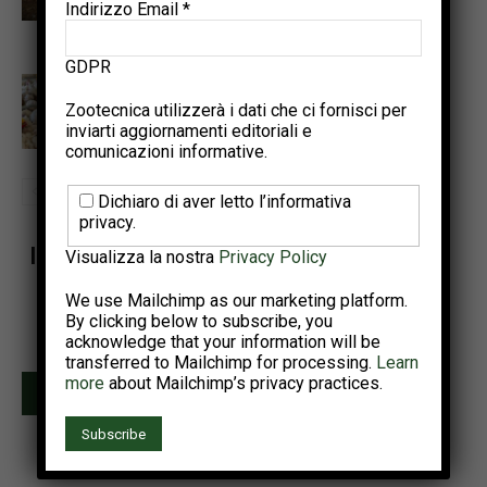
pratico per cicli di produzione di
Indirizzo Email
*
uova più lunghi e più sani
GDPR
Tecnologie di precisione per
rilevare le patologie enteriche
Zootecnica utilizzerà i dati che ci fornisci per
inviarti aggiornamenti editoriali e
nel pollo da carne
comunicazioni informative.
Dichiaro di aver letto l’informativa
privacy.
Iscriviti alla newsletter di Zootecnica
Visualizza la nostra
Privacy Policy
Ricevi una selezione dei contenuti più rilevanti del settore
We use Mailchimp as our marketing platform.
avicolo.
By clicking below to subscribe, you
Due invii al mese • Iscrizione gratuita
acknowledge that your information will be
transferred to Mailchimp for processing.
Learn
more
about Mailchimp’s privacy practices.
Iscriviti