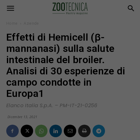
Home
Aziende
Effetti di Hemicell (β-
mannanasi) sulla salute
intestinale del broiler.
Analisi di 30 esperienze di
campo condotte in
Europa1
Elanco Italia S.p.A. – PM-IT-21-0256
Dicembre 13, 2021