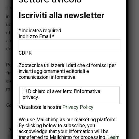
Il trattamento acaricida è valido per ovaiole e riproduttori
Iscriviti alla newsletter
in ogni tipo di allevamento, senza alcun rischio per le
uova da cova e per i pulcini, come dimostrato dagli studi
*
indicates required
effettuati per la registrazione, dai quali non è emerso
Indirizzo Email
*
alcunché sia sulle percentuali di schiusa sia sulla vitalità
dei pulcini, a 7 e 14 giorni.
GDPR
Per quanto riguarda la sicurezza alimentare del prodotto
Zootecnica utilizzerà i dati che ci fornisci per
inviarti aggiornamenti editoriali e
finale, ai dosaggi autorizzati dall’EMA non è emerso
comunicazioni informative.
alcun rischio nelle uova dei soggetti trattati dopo
molteplici prove.
Dichiaro di aver letto l’informativa
privacy.
Contenuto sponsorizzato MSD Animal Health
Visualizza la nostra
Privacy Policy
We use Mailchimp as our marketing platform.
By clicking below to subscribe, you
TAGS
BENESSERE ANIMALE
MSD
acknowledge that your information will be
transferred to Mailchimp for processing.
Learn
SOSTENIBILITÀ