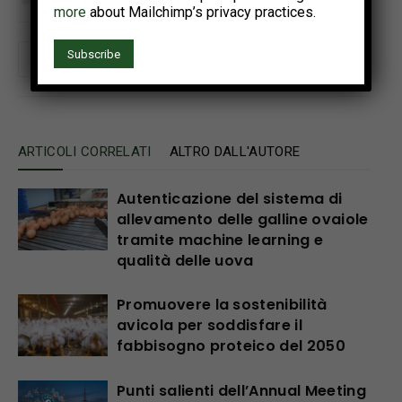
more
about Mailchimp’s privacy practices.
ARTICOLI CORRELATI
ALTRO DALL'AUTORE
Autenticazione del sistema di
allevamento delle galline ovaiole
tramite machine learning e
qualità delle uova
Promuovere la sostenibilità
avicola per soddisfare il
fabbisogno proteico del 2050
Punti salienti dell’Annual Meeting