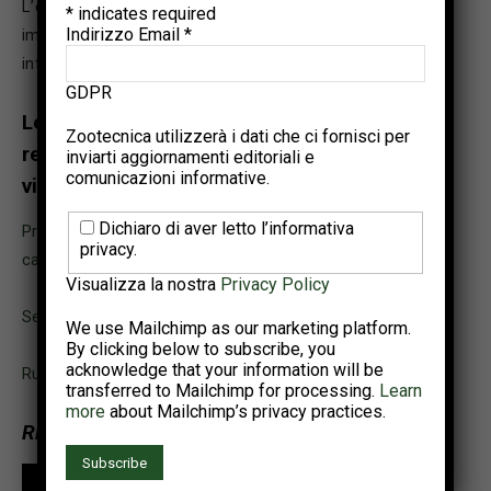
L’espressione delle proteine della matrice organica,
*
indicates required
Indirizzo Email
*
implicate nella biomineralizzazione del guscio, è
®
influenzata dalla presenza di Hy•D
nella dieta.
GDPR
Le relazioni complete e tutto il materiale
Zootecnica utilizzerà i dati che ci fornisci per
relativo al webinar possono essere
inviarti aggiornamenti editoriali e
comunicazioni informative.
visionati qui:
Dichiaro di aver letto l’informativa
Principali indicatori di benessere per la valutazione in
privacy.
campo
Visualizza la nostra
Privacy Policy
Selezione genetica della futura gallina ovaiola
We use Mailchimp as our marketing platform.
By clicking below to subscribe, you
acknowledge that your information will be
Ruolo della vitamina D sulla qualità delle performance
transferred to Mailchimp for processing.
Learn
more
about Mailchimp’s privacy practices.
Rivedi il webinar