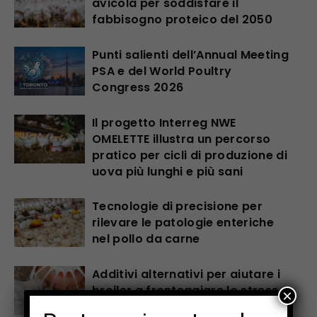
avicola per soddisfare il
fabbisogno proteico del 2050
Punti salienti dell’Annual Meeting
PSA e del World Poultry
Congress 2026
Il progetto Interreg NWE
OMELETTE illustra un percorso
pratico per cicli di produzione di
uova più lunghi e più sani
Tecnologie di precisione per
rilevare le patologie enteriche
nel pollo da carne
Additivi alternativi per aiutare i
broiler a fronteggiare lo stress
×
da caldo