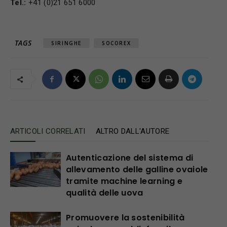
Tel.:
+41 (0)21 651 6000
TAGS
SIRINGHE
SOCOREX
ARTICOLI CORRELATI
ALTRO DALL'AUTORE
Autenticazione del sistema di
allevamento delle galline ovaiole
tramite machine learning e
qualità delle uova
Promuovere la sostenibilità