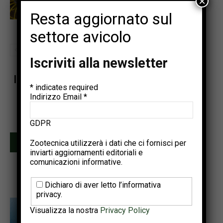
×
biosurfattanti nel controllo delle
enteriti avicole: ruolo di
Resta aggiornato sul
surfactina e citrocina
settore avicolo
Iscriviti alla newsletter
Iscriviti alla newsletter di Zootecnica
*
indicates required
Indirizzo Email
*
Ricevi una selezione dei contenuti più rilevanti del settore
avicolo.
Due invii al mese • Iscrizione gratuita
GDPR
Zootecnica utilizzerà i dati che ci fornisci per
Iscriviti
inviarti aggiornamenti editoriali e
comunicazioni informative.
Dichiaro di aver letto l’informativa
privacy.
Visualizza la nostra
Privacy Policy