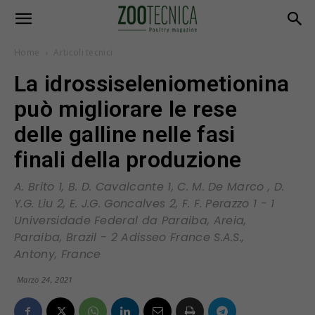
Home
Articoli tecnici
La idrossiseleniometionina
può migliorare le rese
delle galline nelle fasi
finali della produzione
A. Brito 1, B. D. Cavalcante 1, C. M. De Marco , D.
Y.G. Liu 2, E. J.G. Goncalves 2, F. F. Perazzo 1 - 1
Universidade Federal da Paraiba, Areia,
Paraiba, Brazil - 2 Adisseo France S.A.S.,
Antony, France
Marzo 24, 2021