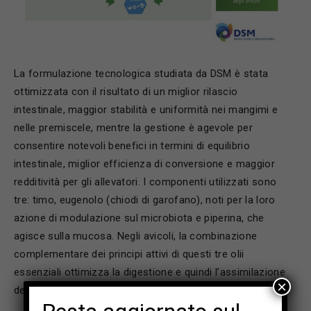
La formulazione tecnologica studiata da DSM è stata
ottimizzata con il risultato di un miglior rilascio
intestinale, maggior stabilità e uniformità nei mangimi e
nelle premiscele, mentre la gestione è agevole per
consentire notevoli benefici in termini di equilibrio
intestinale, miglior efficienza di conversione e maggior
redditività per gli allevatori. I componenti utilizzati sono
tre: timo, eugenolo (chiodi di garofano), noti per la loro
azione di modulazione sul microbiota e piperina, che
agisce sulla mucosa. Negli avicoli, la combinazione
complementare dei principi attivi di questi tre olii
essenziali ottimizza la digestione e quindi l’assimilazione
×
dei nutrienti.