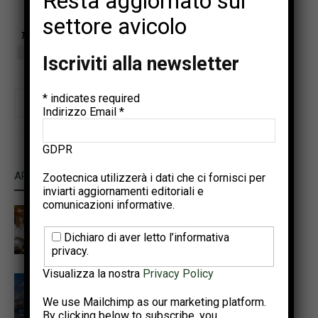
Resta aggiornato sul
settore avicolo
TAGS
DSM
FUNZIONALITÀ GASTROINTESTINALE
Iscriviti alla newsletter
*
indicates required
Indirizzo Email
*
GDPR
ARTICOLI CORRELATI
ALTRO DALL'AUTORE
Zootecnica utilizzerà i dati che ci fornisci per
inviarti aggiornamenti editoriali e
comunicazioni informative.
Promuovere la sostenibilità
avicola per soddisfare il
Dichiaro di aver letto l’informativa
fabbisogno proteico del 2050
privacy.
Visualizza la nostra
Privacy Policy
Punti salienti dell’Annual Meeting
PSA e del World Poultry
We use Mailchimp as our marketing platform.
Congress 2026
By clicking below to subscribe, you