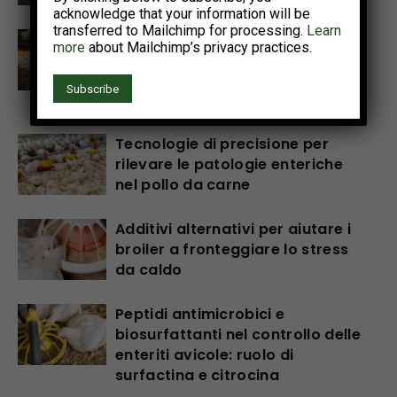
acknowledge that your information will be
transferred to Mailchimp for processing.
Learn
Il progetto Interreg NWE
more
about Mailchimp’s privacy practices.
OMELETTE illustra un percorso
pratico per cicli di produzione di
uova più lunghi e più sani
Tecnologie di precisione per
rilevare le patologie enteriche
nel pollo da carne
Additivi alternativi per aiutare i
broiler a fronteggiare lo stress
da caldo
Peptidi antimicrobici e
biosurfattanti nel controllo delle
enteriti avicole: ruolo di
surfactina e citrocina