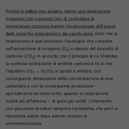
Poiché le galline non sudano, hanno una respirazione
frequente che consente loro di controllare la
temperatura corporea tramite l’evaporazione dell’acqua
dalle superfici respiratorie e dai sacchi aerei.
Dato che la
respirazione è quel processo fisiologico che consiste
nell’assunzione di ossigeno (O
) e rilascio del diossido di
2
carbonio (CO
), in accordo con il principio di Le Chatelier,
2
la continua sottrazione di anidride carbonica fa sì che
l’equilibrio CO
↔ H
CO
si sposti a sinistra, con
2
2
3
conseguente diminuzione della concentrazione di ione
carbonato e con la conseguente produzione –
specialmente nei mesi estivi, quando la respirazione
risulta più affannosa – di gusci più sottili. L’intervento
con gluconato di calcio tampona il problema, che però si
ripresenta subito dopo averne cessato la
somministrazione.