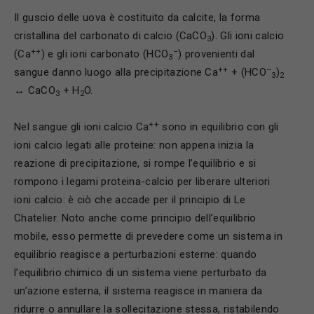
Il guscio delle uova è costituito da calcite, la forma
cristallina del carbonato di calcio (CaCO
). Gli ioni calcio
3
++
–
(Ca
) e gli ioni carbonato (HCO
) provenienti dal
3
++
–
sangue danno luogo alla precipitazione Ca
+ (HCO
)
3
2
↔ CaCO
+ H
O.
3
2
++
Nel sangue gli ioni calcio Ca
sono in equilibrio con gli
ioni calcio legati alle proteine: non appena inizia la
reazione di precipitazione, si rompe l’equilibrio e si
rompono i legami proteina-calcio per liberare ulteriori
ioni calcio: è ciò che accade per il principio di Le
Chatelier. Noto anche come principio dell’equilibrio
mobile, esso permette di prevedere come un sistema in
equilibrio reagisce a perturbazioni esterne: quando
l’equilibrio chimico di un sistema viene perturbato da
un’azione esterna, il sistema reagisce in maniera da
ridurre o annullare la sollecitazione stessa, ristabilendo