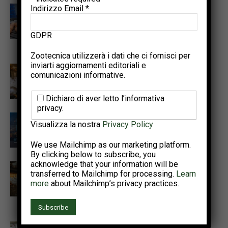
Indirizzo Email
*
Autenticazione del sistema di
allevamento delle galline ovaiole
tramite machine learning e
GDPR
qualità delle uova
Zootecnica utilizzerà i dati che ci fornisci per
inviarti aggiornamenti editoriali e
Promuovere la sostenibilità
comunicazioni informative.
avicola per soddisfare il
fabbisogno proteico del 2050
Dichiaro di aver letto l’informativa
privacy.
Punti salienti dell’Annual Meeting
Visualizza la nostra
Privacy Policy
PSA e del World Poultry
Congress 2026
We use Mailchimp as our marketing platform.
By clicking below to subscribe, you
acknowledge that your information will be
Il progetto Interreg NWE
transferred to Mailchimp for processing.
Learn
OMELETTE illustra un percorso
more
about Mailchimp’s privacy practices.
pratico per cicli di produzione di
uova più lunghi e più sani
Tecnologie di precisione per