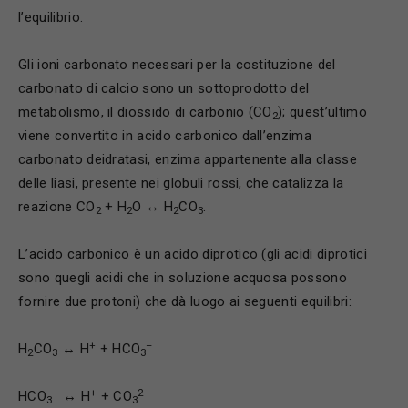
l’equilibrio.
Gli ioni carbonato necessari per la costituzione del
carbonato di calcio sono un sottoprodotto del
metabolismo, il diossido di carbonio (CO
); quest’ultimo
2
viene convertito in acido carbonico dall’enzima
carbonato deidratasi, enzima appartenente alla classe
delle liasi, presente nei globuli rossi, che catalizza la
reazione CO
+ H
O ↔ H
CO
.
2
2
2
3
L’acido carbonico è un acido diprotico (gli acidi diprotici
sono quegli acidi che in soluzione acquosa possono
fornire due protoni) che dà luogo ai seguenti equilibri:
+
–
H
CO
↔ H
+ HCO
2
3
3
–
+
2-
HCO
↔ H
+ CO
3
3