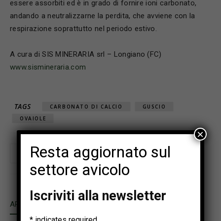
essere assorbiti ed è in grado di fornire ioni carbonato,
andando a neutralizzarne la perdita, che avviene con la
respirazione soprattutto nel periodo estivo.
A cura di SIS MINERARIA srl – Longiano (FC)
www.sismineraria.com
TAGS
CARBONATO DI CALCIO
GUSCIO
OVAIOLE
×
Resta aggiornato sul
settore avicolo
Iscriviti alla newsletter
ARTICOLI CORRELATI
ALTRO DALL'AUTORE
*
indicates required