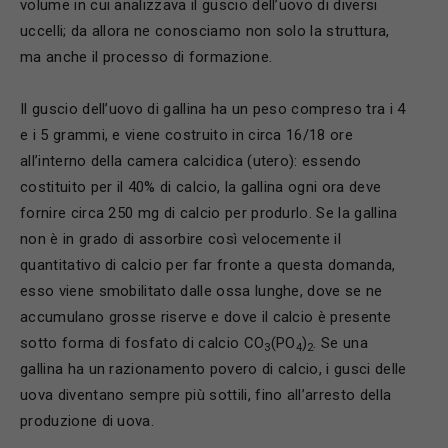
volume in cui analizzava il guscio dell’uovo di diversi
uccelli; da allora ne conosciamo non solo la struttura,
ma anche il processo di formazione.
Il guscio dell’uovo di gallina ha un peso compreso tra i 4
e i 5 grammi, e viene costruito in circa 16/18 ore
all’interno della camera calcidica (utero): essendo
costituito per il 40% di calcio, la gallina ogni ora deve
fornire circa 250 mg di calcio per produrlo. Se la gallina
non è in grado di assorbire così velocemente il
quantitativo di calcio per far fronte a questa domanda,
esso viene smobilitato dalle ossa lunghe, dove se ne
accumulano grosse riserve e dove il calcio è presente
sotto forma di fosfato di calcio CO
(PO
)
. Se una
3
4
2
gallina ha un razionamento povero di calcio, i gusci delle
uova diventano sempre più sottili, fino all’arresto della
produzione di uova.