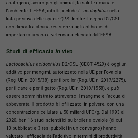
apatogeno, sicuro per gli animali, la salute umana e
l’ambiente. L’EFSA, infatti, include
L. acidophilus
nella
lista positiva delle specie QPS. Inoltre il ceppo D2/CSL
non dimostra alcuna resistenza agli antibiotici di
importanza umana e veterinaria elencati dall’EFSA.
Studi di efficacia
in vivo
Lactobacillus acidophilus
D2/CSL (CECT 4529) è oggi un
additivo per mangimi, autorizzato nella UE per l’ovaiola
(Reg. UE n. 2015/38), per il broiler (Reg. UE n. 2017/2275),
per il cane e per il gatto (Reg. UE n. 2018/1558), e può
essere somministrato attraverso il mangime e l’acqua di
abbeverata. Il prodotto è liofilizzato, in polvere, con una
concentrazione cellulare ≥ 50 miliardi UFC/g. Dal 1993 al
2020, ben 16 studi scientifici su broiler e ovaiole (di cui
13 pubblicati e 3 resi pubblici in un convegno) hanno
valutato l’efficacia dell’additivo in termini di produttività