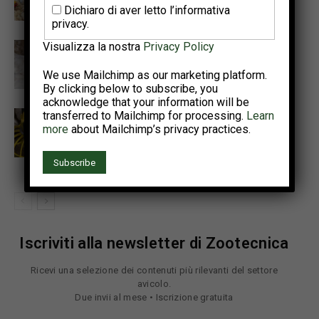
Dichiaro di aver letto l’informativa
nel pollo da carne
privacy.
Additivi alternativi per aiutare i
Visualizza la nostra
Privacy Policy
broiler a fronteggiare lo stress
We use Mailchimp as our marketing platform.
da caldo
By clicking below to subscribe, you
acknowledge that your information will be
Peptidi antimicrobici e
transferred to Mailchimp for processing.
Learn
more
about Mailchimp’s privacy practices.
biosurfattanti nel controllo delle
enteriti avicole: ruolo di
surfactina e citrocina
Iscriviti alla newsletter di Zootecnica
Ricevi una selezione dei contenuti più rilevanti del settore
avicolo.
Due invii al mese • Iscrizione gratuita