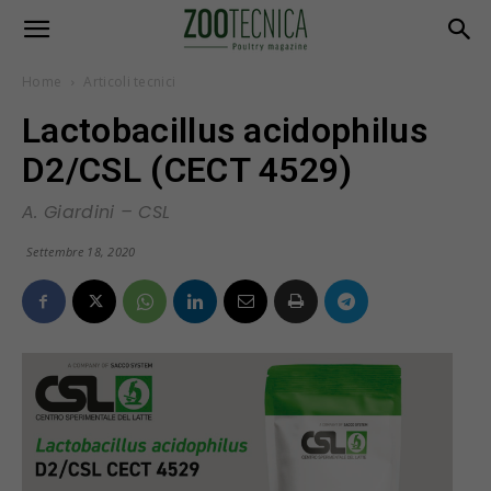
Home
Articoli tecnici
Lactobacillus acidophilus
D2/CSL (CECT 4529)
A. Giardini – CSL
Settembre 18, 2020