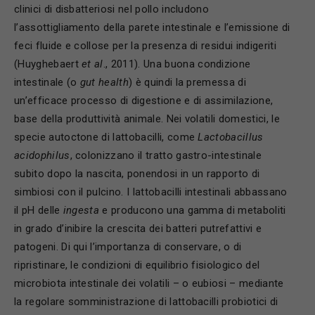
clinici di disbatteriosi nel pollo includono
l’assottigliamento della parete intestinale e l’emissione di
feci fluide e collose per la presenza di residui indigeriti
(Huyghebaert
et al
., 2011). Una buona condizione
intestinale (o
gut health
) è quindi la premessa di
un’efficace processo di digestione e di assimilazione,
base della produttività animale. Nei volatili domestici, le
specie autoctone di lattobacilli, come
Lactobacillus
acidophilus
, colonizzano il tratto gastro-intestinale
subito dopo la nascita, ponendosi in un rapporto di
simbiosi con il pulcino. I lattobacilli intestinali abbassano
il pH delle
ingesta
e producono una gamma di metaboliti
in grado d’inibire la crescita dei batteri putrefattivi e
patogeni. Di qui l’importanza di conservare, o di
ripristinare, le condizioni di equilibrio fisiologico del
microbiota intestinale dei volatili – o eubiosi – mediante
la regolare somministrazione di lattobacilli probiotici di