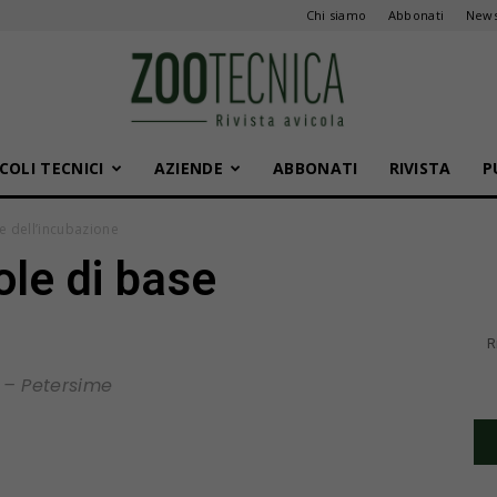
Chi siamo
Abbonati
News
COLI TECNICI
AZIENDE
ABBONATI
RIVISTA
P
Zootecnica
e dell’incubazione
ole di base
R
 – Petersime