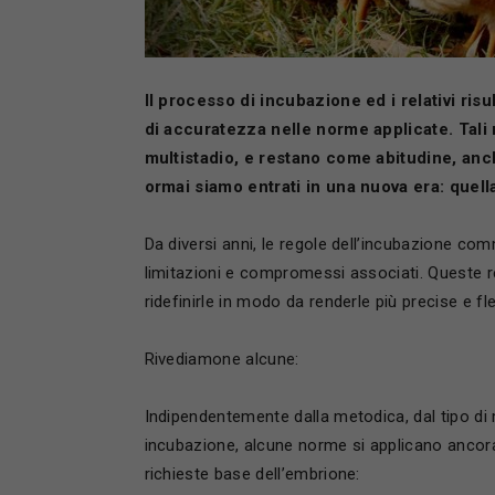
Il processo di incubazione ed i relativi ri
di accuratezza
nelle norme applicate. Tal
multistadio, e restano come abitudine, an
ormai siamo entrati in una nuova era: quell
Da diversi anni, le regole dell’incubazione com
limitazioni e compromessi associati. Queste r
ridefinirle in modo da renderle più precise e fl
Rivediamone alcune:
Indipendentemente dalla metodica, dal tipo di 
incubazione, alcune norme si applicano ancora i
richieste base dell’embrione: