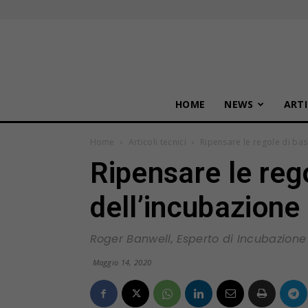
HOME
NEWS
ARTI
Home
Articoli tecnici
Ripensare le regole di bas
Ripensare le reg
dell’incubazione
Roger Banwell, Esperto di Incubazione
Maggio 14, 2020