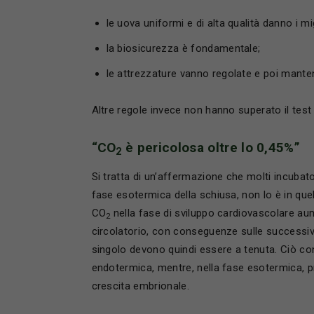
le uova uniformi e di alta qualità danno i migl
la biosicurezza è fondamentale;
le attrezzature vanno regolate e poi mante
Altre regole invece non hanno superato il test
“CO
è pericolosa oltre lo 0,45%”
2
Si tratta di un’affermazione che molti incubato
fase esotermica della schiusa, non lo è in quel
CO
nella fase di sviluppo cardiovascolare aum
2
circolatorio, con conseguenze sulle successi
singolo devono quindi essere a tenuta. Ciò co
endotermica, mentre, nella fase esotermica, pr
crescita embrionale.