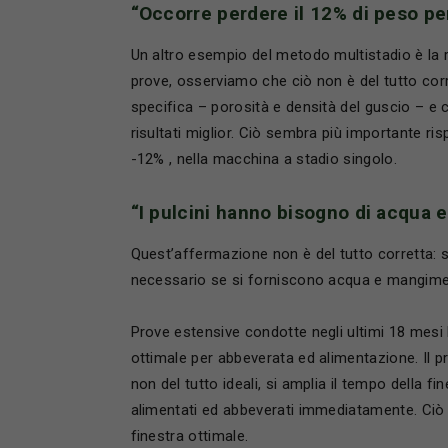
“Occorre perdere il 12% di peso p
Un altro esempio del metodo multistadio è la r
prove, osserviamo che ciò non è del tutto cor
specifica – porosità e densità del guscio – e 
risultati miglior. Ciò sembra più importante risp
-12% , nella macchina a stadio singolo.
“I pulcini hanno bisogno di acqua 
Quest’affermazione non è del tutto corretta: s
necessario se si forniscono acqua e mangim
Prove estensive condotte negli ultimi 18 me
ottimale per abbeverata ed alimentazione. Il 
non del tutto ideali, si amplia il tempo della fin
alimentati ed abbeverati immediatamente. Ciò
finestra ottimale.