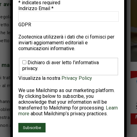
*
indicates required
er avere una buona schiusa”
Indirizzo Email
*
egola del 12%. Se guardiamo ai risultati delle nostre
GDPR
retto. Notiamo, invece, che è fondamentale la gravità
che le uova con una gravità perfetta presentano i
Zootecnica utilizzerà i dati che ci fornisci per
etto alla perdita di peso perfetta, stimata tra il 10
inviarti aggiornamenti editoriali e
comunicazioni informative.
Dichiaro di aver letto l’informativa
e mangime subito dopo la schiusa”
privacy.
i tratta di tempistica. L’accesso immediato non è
Visualizza la nostra
Privacy Policy
e al momento giusto.
We use Mailchimp as our marketing platform.
By clicking below to subscribe, you
si hanno chiaramente mostrato che esiste un momento
acknowledge that your information will be
transferred to Mailchimp for processing.
Learn
problema è questo: se avete condizioni di incubazione
more
about Mailchimp’s privacy practices.
estra di schiusa. In tali circostanze, i pulcini vanno
 non avviene se invece la schiusa avviene con una