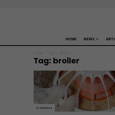
HOME
NEWS
ARTI
Home
Tags
Broiler
Tag: broiler
In evidenza