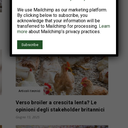
Articoli tecnici
We use Mailchimp as our marketing platform.
By clicking below to subscribe, you
Carni avicole più sostenibili:
acknowledge that your information will be
transferred to Mailchimp for processing.
Learn
strategie pratiche per ridurre
more
about Mailchimp’s privacy practices.
l’impatto ambientale delle...
Ottobre 14, 2025
Articoli tecnici
Verso broiler a crescita lenta? Le
opinioni degli stakeholder britannici
Giugno 13, 2025