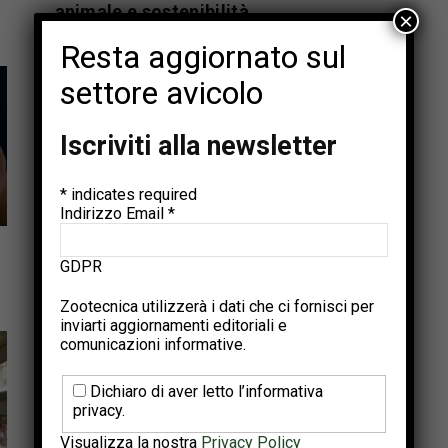
animale e sostenibilità
×
Dicembre 23, 2025
Resta aggiornato sul
settore avicolo
Iscriviti alla newsletter
*
indicates required
Articoli tecnici
Indirizzo Email
*
Aggiornamento DG AGRI: andamento
GDPR
del mercato avicolo UE
Novembre 26, 2025
Zootecnica utilizzerà i dati che ci fornisci per
inviarti aggiornamenti editoriali e
comunicazioni informative.
Dichiaro di aver letto l’informativa
privacy.
Visualizza la nostra
Privacy Policy