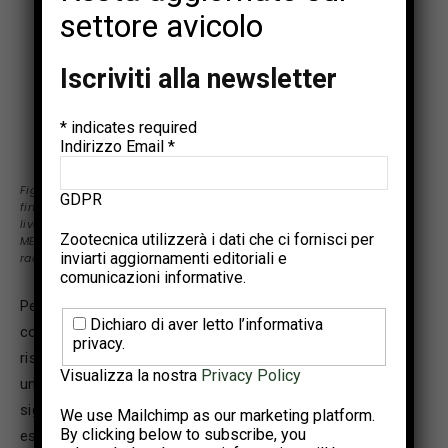
settore avicolo
Iscriviti alla newsletter
*
indicates required
Indirizzo Email
*
Figura 1 – Accrescimento medio giornaliero (g) dei broiler maschi
GDPR
fino a 2.5 kg in risposta a diversi livelli di ME e BP (espressa come
livello di lisina digeribile). Il gruppo sottoposto al trattamento con
Zootecnica utilizzerà i dati che ci fornisci per
ME e BP al 100% fa riferimento alle
inviarti aggiornamenti editoriali e
raccomandazioni di Aviagen
comunicazioni informative.
Per quanto riguarda il peso vivo (kg) nei broiler alimentati
Dichiaro di aver letto l’informativa
con farina, le ricerche interne di Aviagen riportano una
privacy.
risposta significativa a diversi livelli di ME. In particolare,
Visualizza la nostra
Privacy Policy
una ME inferiore alle raccomandazioni Aviagen riduce
significativamente il peso vivo. La
Figura 2
mostra un
We use Mailchimp as our marketing platform.
By clicking below to subscribe, you
esempio con animali di 39 giorni. La stessa ricerca sui