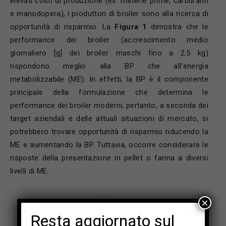
elevati costi di produzione (es. materie prime, carburanti
e manodopera), i produttori di broiler sono alla ricerca di
opportunità di risparmio. La
Figura 1
dimostra che le
performance dei broiler (accrescimento medio
giornaliero [g] dei broiler maschi fino a 2.5 kg)
rispondono meglio alla BP che all’energia
metabolizzabile (ME). In effetti, la BP è il componente
principale della formulazione che determina le
performance dei broiler moderni; pertanto, a seconda dei
target aziendali e delle attuali situazioni di mercato, si
potrebbero trovare opportunità di risparmio riducendo la
ME e aumentando la BP. Tuttavia, occorre considerare le
risposte della presentazione in pellet o farina a diversi
livelli di ME.
×
Resta aggiornato sul