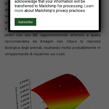
acknowledge that your information will be
broiler alimentati con pellet non riporta una risposta a
transferred to Mailchimp for processing.
Learn
diversi livelli di ME; in particolare, livelli di ME inferiori e
more
about Mailchimp’s privacy practices.
superiori a quelli raccomandati da Aviagen non
influiscono in modo significativo sul peso vivo. Pertanto,
a differenza della presentazione in farina, somministrare
pellet con una ME ragionevolmente inferiore a quella
raccomandata da Aviagen non riduce la risposta
biologica degli animali, risultando molto probabilmente in
un’opportunità di risparmio sui costi.