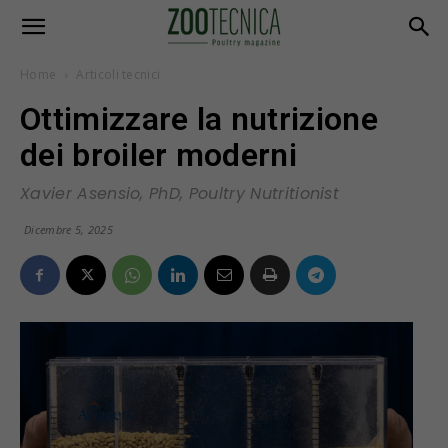
Home
Articoli tecnici
Ottimizzare la nutrizione
dei broiler moderni
Xavier Asensio, PhD, Poultry Nutritionist
Dicembre 5, 2025