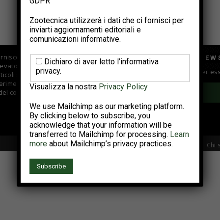
GDPR
Orzo pellettato nelle diete starter per
polli
Zootecnica utilizzerà i dati che ci fornisci per
inviarti aggiornamenti editoriali e
Luglio 1, 2022
comunicazioni informative.
fornisce informazioni di
ISCRIVITI ALLA NEW
Dichiaro di aver letto l’informativa
evatori e centri di
privacy.
Iscriviti alla newsletter per e
coli su vari argomenti fra
rimenti tecnici; si occupa
Visualizza la nostra
Privacy Policy
 del comparto.
We use Mailchimp as our marketing platform.
By clicking below to subscribe, you
acknowledge that your information will be
transferred to Mailchimp for processing.
Learn
more
about Mailchimp’s privacy practices.
Chi 