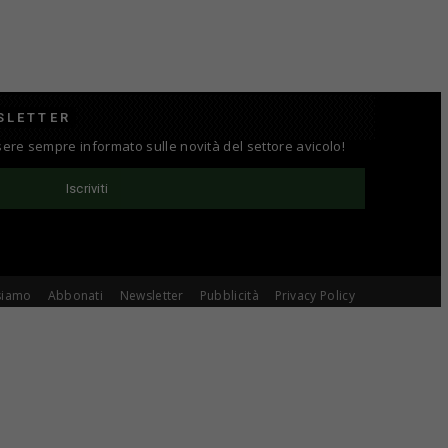
SLETTER
ssere sempre informato sulle novità del settore avicolo!
Iscriviti
siamo
Abbonati
Newsletter
Pubblicità
Privacy Policy