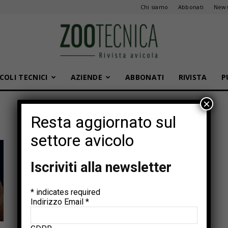
Chi siamo
Abbonati
News
COLI TECNICI
AZIENDE
ABBONATI
RIVISTA
P
Zootecnica
×
Resta aggiornato sul
settore avicolo
Iscriviti alla newsletter
*
indicates required
Indirizzo Email
*
Articoli tecnici