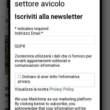
settore avicolo
Articoli tecnici
Iscriviti alla newsletter
Test sulla fertilità
Dicembre 7, 2021
*
indicates required
Indirizzo Email
*
GDPR
Zootecnica utilizzerà i dati che ci fornisci per
inviarti aggiornamenti editoriali e
comunicazioni informative.
Dichiaro di aver letto l’informativa
Articoli tecnici
privacy.
Un approccio mirato per ottenere una buona
Visualizza la nostra
Privacy Policy
qualità della lettiera
We use Mailchimp as our marketing platform.
Aprile 29, 2021
By clicking below to subscribe, you
acknowledge that your information will be