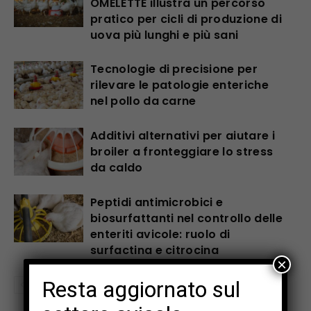
OMELETTE illustra un percorso
pratico per cicli di produzione di
uova più lunghi e più sani
Tecnologie di precisione per
rilevare le patologie enteriche
nel pollo da carne
Additivi alternativi per aiutare i
broiler a fronteggiare lo stress
da caldo
Peptidi antimicrobici e
biosurfattanti nel controllo delle
enteriti avicole: ruolo di
surfactina e citrocina
×
Resta aggiornato sul