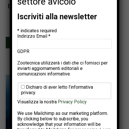
settore avicolo
Iscriviti alla newsletter di Zootecnica
Iscriviti alla newsletter
Ricevi una selezione dei contenuti più rilevanti del settore
avicolo.
Due invii al mese • Iscrizione gratuita
*
indicates required
Indirizzo Email
*
Iscriviti
GDPR
Zootecnica utilizzerà i dati che ci fornisci per
inviarti aggiornamenti editoriali e
comunicazioni informative.
Dichiaro di aver letto l’informativa
privacy.
Visualizza la nostra
Privacy Policy
We use Mailchimp as our marketing platform.
By clicking below to subscribe, you
acknowledge that your information will be