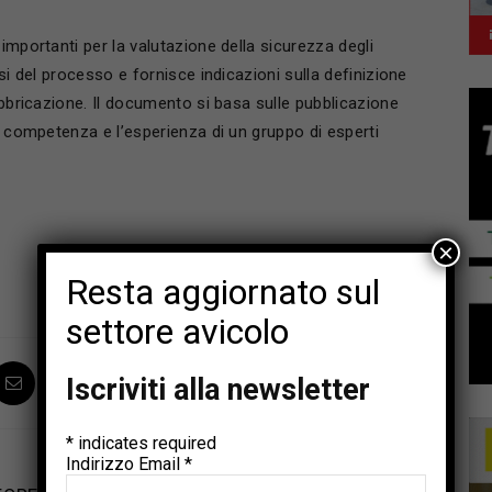
importanti per la valutazione della sicurezza degli
asi del processo e fornisce indicazioni sulla definizione
abbricazione. Il documento si basa sulle pubblicazione
la competenza e l’esperienza di un gruppo di esperti
×
Resta aggiornato sul
settore avicolo
Iscriviti alla newsletter
*
indicates required
Indirizzo Email
*