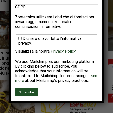
TORE
GDPR
Zootecnica utilizzerà i dati che ci fornisci per
inviarti aggiornamenti editoriali e
comunicazioni informative.
Dichiaro di aver letto l’informativa
privacy.
Visualizza la nostra
Privacy Policy
to Interreg NWE
Tecnologie di precisione
illustra un
per rilevare le patologie
We use Mailchimp as our marketing platform.
pratico per cicli
enteriche nel pollo da
By clicking below to subscribe, you
ione di uova più
carne
acknowledge that your information will be
più sani
transferred to Mailchimp for processing.
Learn
more
about Mailchimp’s privacy practices.