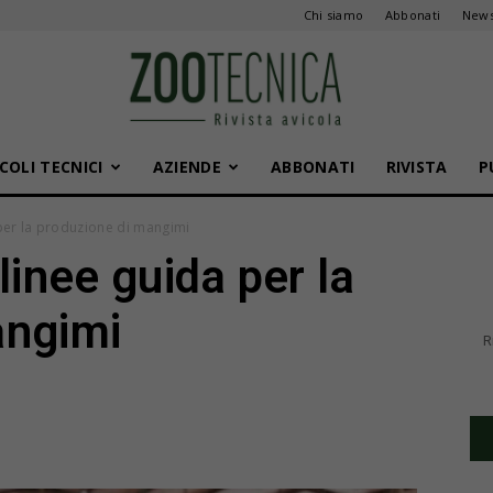
Chi siamo
Abbonati
News
COLI TECNICI
AZIENDE
ABBONATI
RIVISTA
P
Zootecnica
 per la produzione di mangimi
linee guida per la
angimi
R