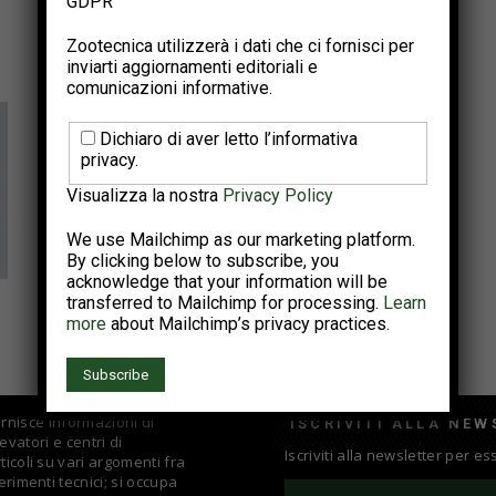
GDPR
Veronafiere: Fieragricola posticipata
a inizio marzo
Zootecnica utilizzerà i dati che ci fornisci per
inviarti aggiornamenti editoriali e
Gennaio 4, 2022
comunicazioni informative.
Dichiaro di aver letto l’informativa
privacy.
Visualizza la nostra
Privacy Policy
We use Mailchimp as our marketing platform.
By clicking below to subscribe, you
Eventi
acknowledge that your information will be
transferred to Mailchimp for processing.
Learn
Torna Fieragricola, in programma a
more
about Mailchimp’s privacy practices.
Verona, dal 26 al 29 gennaio...
Marzo 6, 2021
fornisce informazioni di
ISCRIVITI ALLA NEW
evatori e centri di
Iscriviti alla newsletter per e
coli su vari argomenti fra
rimenti tecnici; si occupa