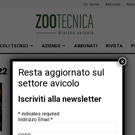
Chi siamo
Abbonati
News
COLI TECNICI
AZIENDE
ABBONATI
RIVISTA
P
Zootecnica
×
22
Resta aggiornato sul
settore avicolo
Iscriviti alla newsletter
*
indicates required
Indirizzo Email
*
Eventi