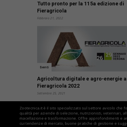
Tutto pronto per la 115a edizione di
Fieragricola
Febbraio 21, 2022
Eventi
Agricoltura digitale e agro-energie a
Fieragricola 2022
Settembre 25, 2021
Zootecnica.it è il sito specializzato sul settore avicolo che 
qualità per aziende di selezione, nutrizionisti, veterinari, all
macellazione e trasformazione. Offre approfondimenti e arti
cui tendenze di mercato, buone pratiche di gestione e sugge