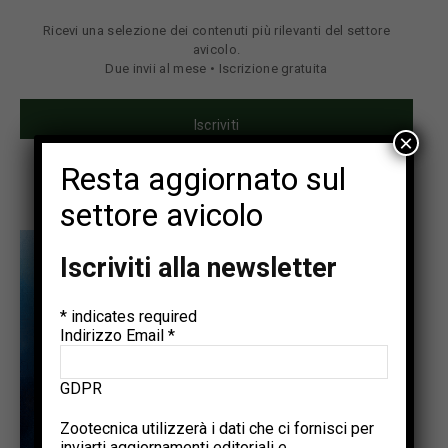
Ricevi una selezione dei contenuti più rilevanti del settore
avicolo.
Due invii al mese • Iscrizione gratuita
Iscriviti
×
Resta aggiornato sul
settore avicolo
Iscriviti alla newsletter
*
indicates required
Indirizzo Email
*
GDPR
Zootecnica utilizzerà i dati che ci fornisci per
inviarti aggiornamenti editoriali e