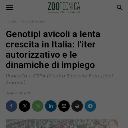
Home
Articoli tecnici
Genotipi avicoli a lenta
crescita in Italia: l’iter
autorizzativo e le
dinamiche di impiego
Unaitalia e CRPA (Centro Ricerche Produzioni
Animali)
Giugno 18, 2026