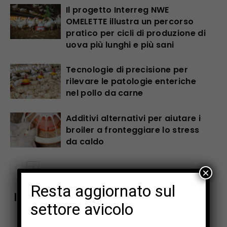
Il progetto Interreg NWE
OMELETTE illustra un percorso
pratico per cicli di produzione di
uova più lunghi e più sani
Tecnologie di precisione per
rilevare le patologie enteriche
nel pollo da carne
Additivi alternativi per aiutare i
broiler a fronteggiare lo stress
da caldo
×
Resta aggiornato sul
Iscriviti alla newsletter di Zootecnica
settore avicolo
Ricevi una selezione dei contenuti più rilevanti del settore
avicolo.