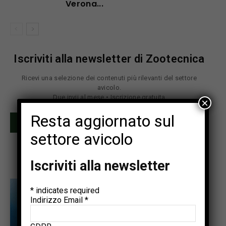
Verona...
Iscriviti alla newsletter di Zootecnica
Ricevi una selezione dei contenuti più rilevanti del settore
avicolo.
Due invii al mese • Iscrizione gratuita
×
Resta aggiornato sul
Iscriviti
settore avicolo
Iscriviti alla newsletter
*
indicates required
Indirizzo Email
*