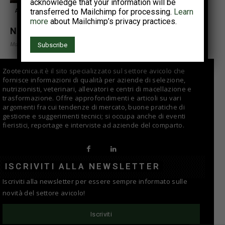
acknowledge that your information will be
transferred to Mailchimp for processing.
Learn
Aziende
more
about Mailchimp’s privacy practices.
Natura Step: la parola ai risultati
Marzo 5, 2020
Zootecnica.it è il sito specializzato sul settore avicolo che
fornisce informazioni di qualità per aziende di selezione,
nutrizionisti, veterinari, allevatori e centri di macellazione e
trasformazione. Offre approfondimenti e articoli su vari
argomenti fra cui tendenze di mercato, buone pratiche di
gestione e suggerimenti tecnici; si occupa anche di eventi
fieristici, reportage e interviste ad aziende del comparto.
ISCRIVITI ALLA NEWSLETTER
Iscriviti alla newsletter per essere sempre informato sulle
novità del settore avicolo!
Iscriviti