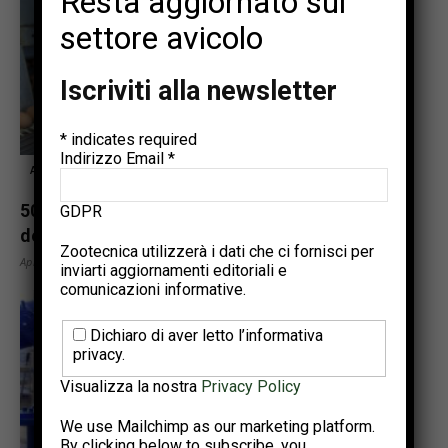
Resta aggiornato sul
settore avicolo
Iscriviti alla newsletter
*
indicates required
Indirizzo Email
*
Articoli tecnici
50 anni di retrospettiva sulle dinamiche
GDPR
dell’industria avicola mondiale Parte...
Zootecnica utilizzerà i dati che ci fornisci per
Aprile 13, 2023
inviarti aggiornamenti editoriali e
comunicazioni informative.
Dichiaro di aver letto l’informativa
privacy.
Visualizza la nostra
Privacy Policy
We use Mailchimp as our marketing platform.
By clicking below to subscribe, you