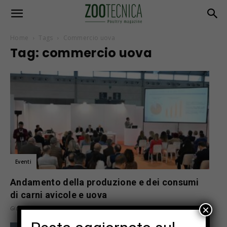
Home
Tags
Commercio uova
Tag: commercio uova
Eventi
Andamento della produzione e dei consumi
di carni avicole e uova
×
Giugno 15, 2023