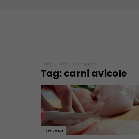
Home
Tags
Carni avicole
Tag: carni avicole
In evidenza