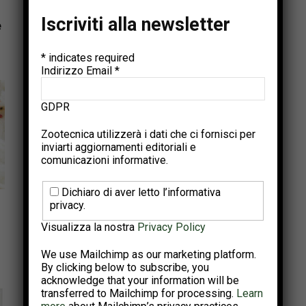
Unaitalia: carni bianche, nel 2025
Iscriviti alla newsletter
e
consumi da record a 22,47 kg....
Giugno 25, 2026
*
indicates required
Indirizzo Email
*
GDPR
Zootecnica utilizzerà i dati che ci fornisci per
inviarti aggiornamenti editoriali e
comunicazioni informative.
In evidenza
Dichiaro di aver letto l’informativa
privacy.
Consumi domestici 2024: crescono le
carni avicole e le uova. I...
Visualizza la nostra
Privacy Policy
Aprile 3, 2025
We use Mailchimp as our marketing platform.
By clicking below to subscribe, you
acknowledge that your information will be
transferred to Mailchimp for processing.
Learn