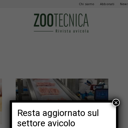
Chi siamo
Abbonati
News
Zootecnica
×
Resta aggiornato sul
settore avicolo
In evidenza