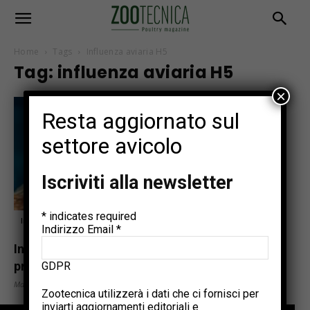
Home
Tags
Influenza aviaria H5
Tag: influenza aviaria H5
×
Resta aggiornato sul
settore avicolo
Iscriviti alla newsletter
*
indicates required
In evidenza
Indirizzo Email
*
Influenza aviaria, l’Italia avvia il primo
progetto pilota di vaccinazione negli...
GDPR
Maggio 18, 2026
Zootecnica utilizzerà i dati che ci fornisci per
inviarti aggiornamenti editoriali e