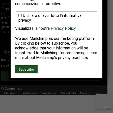
comunicazioni informative.
Zootecnica.it è il sito specializzato sul settore avicolo che
fornisce informazioni di qualità per aziende di selezione,
nutrizionisti, veterinari, allevatori e centri di macellazione e
Dichiaro di aver letto l’informativa
trasformazione. Offre approfondimenti e articoli su vari
privacy.
argomenti fra cui tendenze di mercato, buone pratiche di
gestione e suggerimenti tecnici; si occupa anche di eventi
Visualizza la nostra
Privacy Policy
fieristici, reportage e interviste ad aziende del comparto.
We use Mailchimp as our marketing platform.
By clicking below to subscribe, you
acknowledge that your information will be
ISCRIVITI ALLA NEWSLETTER
transferred to Mailchimp for processing.
Learn
more
about Mailchimp’s privacy practices.
Iscriviti alla newsletter per essere sempre informato sulle
novità del settore avicolo!
Iscriviti
© Zootecnica
Chi siamo
Abbonati
Newsletter
Pubblicità
Privacy Policy