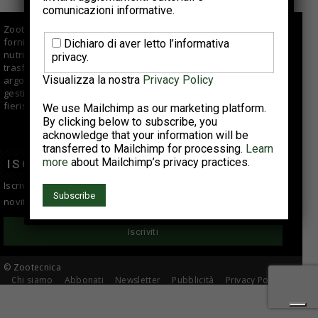
comunicazioni informative.
Zootecnica.it è il sito specializzato sul settore avicolo che
fornisce informazioni di qualità per aziende di selezione,
Dichiaro di aver letto l’informativa
nutrizionisti, veterinari, allevatori e centri di macellazione e
privacy.
trasformazione. Offre approfondimenti e articoli su vari
Visualizza la nostra
Privacy Policy
argomenti fra cui tendenze di mercato, buone pratiche di
gestione e suggerimenti tecnici; si occupa anche di eventi
fieristici, reportage e interviste ad aziende del comparto.
We use Mailchimp as our marketing platform.
By clicking below to subscribe, you
acknowledge that your information will be
transferred to Mailchimp for processing.
Learn
more
about Mailchimp’s privacy practices.
ISCRIVITI ALLA NEWSLETTER
Iscriviti alla newsletter per essere sempre informato sulle
novità del settore avicolo!
Iscriviti
© Zootecnica
Chi siamo
Abbonati
Newsletter
Pubblicità
Privacy Policy