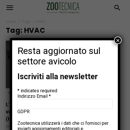
Home
Tags
HVAC
Tag: HVAC
×
Resta aggiornato sul
settore avicolo
Iscriviti alla newsletter
*
indicates required
Articoli tecnici
Indirizzo Email
*
L’importanza del sistema di riscaldamento,
ventilazione e condizionamento dell’aria
GDPR
(HVAC) nell’incubazione...
Zootecnica utilizzerà i dati che ci fornisci per
Febbraio 22, 2021
inviarti aggiornamenti editoriali e