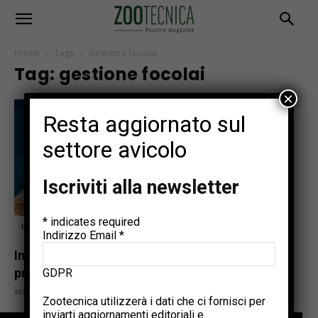
Home
Tags
Gestione focolai
Tag: gestione focolai
×
Resta aggiornato sul
settore avicolo
Iscriviti alla newsletter
*
indicates required
In evidenza
Indirizzo Email
*
Influenza aviaria, l’Italia avvia il primo
progetto pilota di vaccinazione negli...
GDPR
Maggio 18, 2026
Zootecnica utilizzerà i dati che ci fornisci per
inviarti aggiornamenti editoriali e