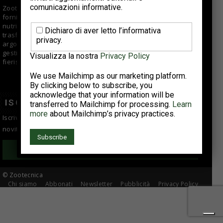
comunicazioni informative.
Zootecnica.it è il sito specializzato sul settore avicolo che
fornisce informazioni di qualità per aziende di selezione,
nutrizionisti, veterinari, allevatori e centri di macellazione e
Dichiaro di aver letto l’informativa
trasformazione. Offre approfondimenti e articoli su vari
privacy.
argomenti fra cui tendenze di mercato, buone pratiche di
gestione e suggerimenti tecnici; si occupa anche di eventi
Visualizza la nostra
Privacy Policy
fieristici, reportage e interviste ad aziende del comparto.
We use Mailchimp as our marketing platform.
By clicking below to subscribe, you
acknowledge that your information will be
ISCRIVITI ALLA NEWSLETTER
transferred to Mailchimp for processing.
Learn
more
about Mailchimp’s privacy practices.
Iscriviti alla newsletter per essere sempre informato sulle
novità del settore avicolo!
Iscriviti
© Zootecnica
Chi siamo
Abbonati
Newsletter
Pubblicità
Privacy Policy