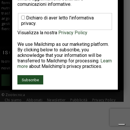
fornisce informazioni di qualità per aziende di selezione,
comunicazioni informative.
nutrizionisti, veterinari, allevatori e centri di macellazione e
trasformazione. Offre approfondimenti e articoli su vari
Dichiaro di aver letto l’informativa
argomenti fra cui tendenze di mercato, buone pratiche di
privacy.
gestione e suggerimenti tecnici; si occupa anche di eventi
fieristici, reportage e interviste ad aziende del comparto.
Visualizza la nostra
Privacy Policy
We use Mailchimp as our marketing platform.
By clicking below to subscribe, you
ISCRIVITI ALLA NEWSLETTER
acknowledge that your information will be
transferred to Mailchimp for processing.
Learn
Iscriviti alla newsletter per essere sempre informato sulle
more
about Mailchimp’s privacy practices.
novità del settore avicolo!
Iscriviti
© Zootecnica
Chi siamo
Abbonati
Newsletter
Pubblicità
Privacy Policy