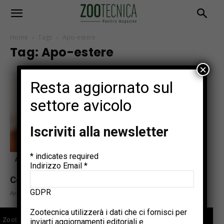
Home
Tags
Apo-estere
Tag: Apo-estere
×
Resta aggiornato sul
settore avicolo
Iscriviti alla newsletter
*
indicates required
Articoli tecnici
Indirizzo Email
*
Come cambierà il colore delle uova
GDPR
Aprile 11, 2021
Zootecnica utilizzerà i dati che ci fornisci per
Zootecnica.it è il sito specializzato sul settore avicolo che
inviarti aggiornamenti editoriali e