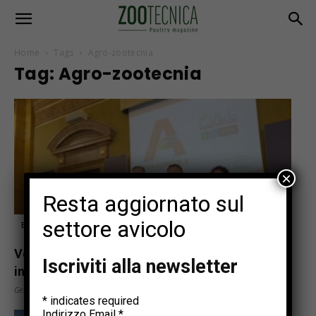
Home
Tags
Agro-zootecnia
Tag: Agro-zootecnia
×
Resta aggiornato sul
settore avicolo
Eventi
Verso la 117ª edizione della rassegna
Iscriviti alla newsletter
internazionale di agricoltura (4-7 febbraio)
Gennaio 27, 2026
*
indicates required
Indirizzo Email
*