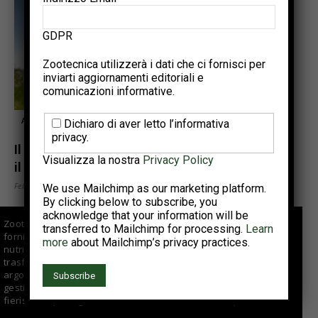
GDPR
Zootecnica utilizzerà i dati che ci fornisci per
inviarti aggiornamenti editoriali e
comunicazioni informative.
Altro
Dichiaro di aver letto l’informativa
privacy.
Il settore agro-zootecnico in Italia incide per
Visualizza la nostra
Privacy Policy
il 7,1% sulle emissioni...
Febbraio 23, 2022
We use Mailchimp as our marketing platform.
By clicking below to subscribe, you
acknowledge that your information will be
Zootecnica.it è il sito specializzato sul settore avicolo che
transferred to Mailchimp for processing.
Learn
fornisce informazioni di qualità per aziende di selezione,
more
about Mailchimp’s privacy practices.
nutrizionisti, veterinari, allevatori e centri di macellazione e
trasformazione. Offre approfondimenti e articoli su vari
argomenti fra cui tendenze di mercato, buone pratiche di
gestione e suggerimenti tecnici; si occupa anche di eventi
fieristici, reportage e interviste ad aziende del comparto.