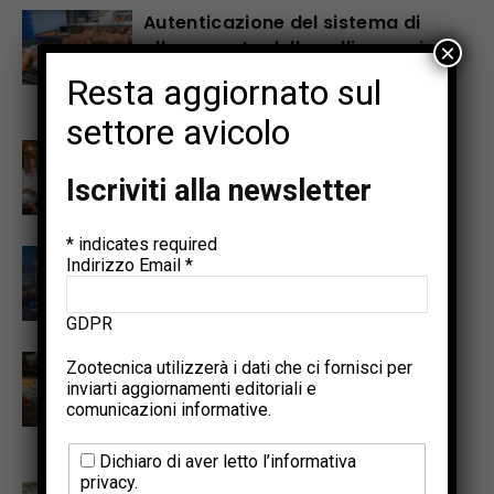
Autenticazione del sistema di
allevamento delle galline ovaiole
×
tramite machine learning e
Resta aggiornato sul
qualità delle uova
settore avicolo
Promuovere la sostenibilità
avicola per soddisfare il
Iscriviti alla newsletter
fabbisogno proteico del 2050
*
indicates required
Punti salienti dell’Annual Meeting
Indirizzo Email
*
PSA e del World Poultry
Congress 2026
GDPR
Il progetto Interreg NWE
Zootecnica utilizzerà i dati che ci fornisci per
OMELETTE illustra un percorso
inviarti aggiornamenti editoriali e
comunicazioni informative.
pratico per cicli di produzione di
uova più lunghi e più sani
Dichiaro di aver letto l’informativa
privacy.