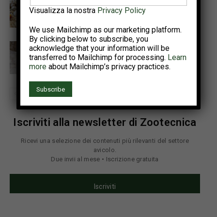
Tecnologie di precisione per
rilevare le patologie enteriche
Visualizza la nostra
Privacy Policy
nel pollo da carne
We use Mailchimp as our marketing platform.
By clicking below to subscribe, you
Additivi alternativi per aiutare i
acknowledge that your information will be
broiler a fronteggiare lo stress
transferred to Mailchimp for processing.
Learn
more
about Mailchimp’s privacy practices.
da caldo
Iscriviti alla newsletter di Zootecnica
Ricevi una selezione dei contenuti più rilevanti del settore
avicolo.
Due invii al mese • Iscrizione gratuita
Iscriviti