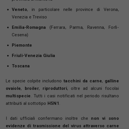
Veneto
, in particolare nelle province di Verona,
Venezia e Treviso
Emilia-Romagna
(Ferrara, Parma, Ravenna, Forlì-
Cesena)
Piemonte
Friuli-Venezia Giulia
Toscana
Le specie colpite includono
tacchini da carne
,
galline
ovaiole
,
broiler
,
riproduttori
, oltre ad alcuni focolai
multispecie
. Tutti i casi notificati nel periodo risultano
attribuiti al sottotipo
H5N1
.
I dati ufficiali confermano inoltre che
non vi sono
evidenze di trasmissione del virus attraverso carne