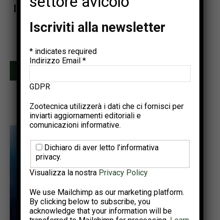
settore avicolo
Iscriviti alla newsletter di Zootecnica
Iscriviti alla newsletter
Ricevi una selezione dei contenuti più rilevanti del settore
avicolo.
Due invii al mese • Iscrizione gratuita
*
indicates required
Indirizzo Email
*
Iscriviti
GDPR
Zootecnica utilizzerà i dati che ci fornisci per
inviarti aggiornamenti editoriali e
comunicazioni informative.
Dichiaro di aver letto l’informativa
privacy.
Visualizza la nostra
Privacy Policy
We use Mailchimp as our marketing platform.
By clicking below to subscribe, you
acknowledge that your information will be