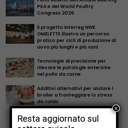
PSA e del World Poultry
Congress 2026
Il progetto Interreg NWE
OMELETTE illustra un percorso
pratico per cicli di produzione di
uova più lunghi e più sani
Tecnologie di precisione per
rilevare le patologie enteriche
nel pollo da carne
Additivi alternativi per aiutare i
broiler a fronteggiare lo stress
da caldo
×
Resta aggiornato sul