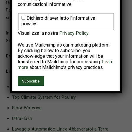
tacchini Easyline 2.0, i pannelli in plastica per il sistema
comunicazioni informative.
Pad Climate e il sistema di pulizia ad ultrasuoni con il
sistema Ultraflush.
Dichiaro di aver letto l’informativa
privacy.
Visualizza la nostra
Privacy Policy
In FierAvicola ci potrete trovare nel padiglione B7 –
Stand 039.
We use Mailchimp as our marketing platform.
By clicking below to subscribe, you
acknowledge that your information will be
Email
:
info@lubing.it
transferred to Mailchimp for processing.
Learn
more
about Mailchimp’s privacy practices.
Link ai video dei prodotti:
Pannello evaporativo Pad Climate
Top Climate System for Poultry
Floor Watering
UltraFlush
Lavaggio Automatico Linee Abbeveratoi a Terra