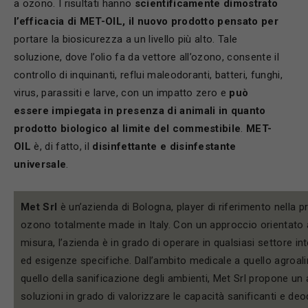
a ozono. I risultati hanno
scientificamente dimostrato
l’efficacia di
MET-OIL, il nuovo prodotto pensato per
portare la biosicurezza a un livello più alto. Tale
soluzione, dove l’olio fa da vettore all’ozono, consente il
controllo di inquinanti, reflui maleodoranti, batteri, funghi,
virus, parassiti e larve, con un impatto zero e
può
essere impiegata in presenza di animali in quanto
prodotto biologico al limite del commestibile
.
MET-
OIL
è, di fatto, il
disinfettante e disinfestante
universale
.
Met Srl
è un’azienda di Bologna, player di riferimento nella p
ozono totalmente made in Italy. Con un approccio orientato al
misura, l’azienda è in grado di operare in qualsiasi settore int
ed esigenze specifiche. Dall’ambito medicale a quello agroali
quello della sanificazione degli ambienti, Met Srl propone un 
soluzioni in grado di valorizzare le capacità sanificanti e deod