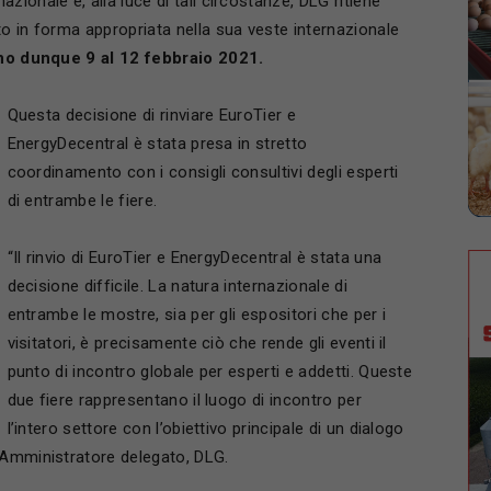
ionale e, alla luce di tali circostanze, DLG ritiene
o in forma appropriata nella sua veste internazionale
no dunque 9 al 12 febbraio 2021.
Questa decisione di rinviare EuroTier e
EnergyDecentral è stata presa in stretto
coordinamento con i consigli consultivi degli esperti
di entrambe le fiere.
“Il rinvio di EuroTier e EnergyDecentral è stata una
decisione difficile. La natura internazionale di
entrambe le mostre, sia per gli espositori che per i
visitatori, è precisamente ciò che rende gli eventi il ​​
punto di incontro globale per esperti e addetti. Queste
due fiere rappresentano il luogo di incontro per
l’intero settore con l’obiettivo principale di un dialogo
 Amministratore delegato, DLG.