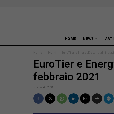
HOME
NEWS
ARTI
Home
Eventi
EuroTier e EnergyDecentral rinviat
EuroTier e Energ
febbraio 2021
Luglio 4, 2020