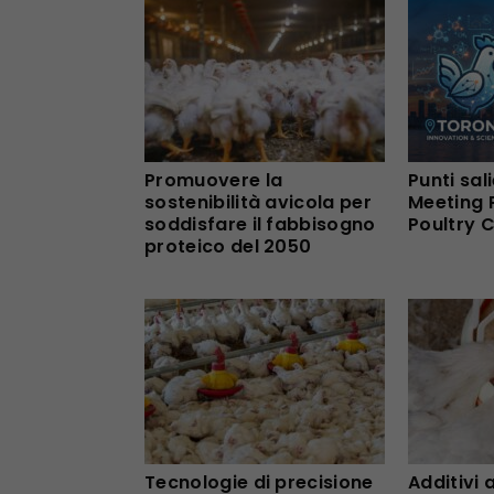
Promuovere la
Punti sal
sostenibilità avicola per
Meeting 
soddisfare il fabbisogno
Poultry 
proteico del 2050
Tecnologie di precisione
Additivi 