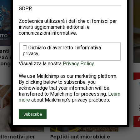
GDPR
Zootecnica utilizzerà i dati che ci fornisci per
inviarti aggiornamenti editoriali e
comunicazioni informative.
Dichiaro di aver letto l’informativa
ienti dell’Annual
Il progetto Interreg NWE
privacy.
PSA e del World
OMELETTE illustra un
Congress 2026
percorso pratico per cicli
Visualizza la nostra
Privacy Policy
di produzione di uova più
lunghi e più sani
We use Mailchimp as our marketing platform.
By clicking below to subscribe, you
acknowledge that your information will be
transferred to Mailchimp for processing.
Learn
more
about Mailchimp’s privacy practices.
alternativi per
Peptidi antimicrobici e