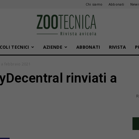
Chi siamo
Abbonati
News
COLI TECNICI
AZIENDE
ABBONATI
RIVISTA
P
Zootecnica
i a febbraio 2021
yDecentral rinviati a
R