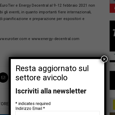
di EuroTier e Energy Decentral al 9-12 febbraio 2021 non
i gli eventi, in quanto importanti fiere internazionali,
 pianificazione e preparazione per espositori e
 www.eurotier.com e www.energy-decentral.com
×
Resta aggiornato sul
settore avicolo
Iscriviti alla newsletter
TORE
*
indicates required
Indirizzo Email
*