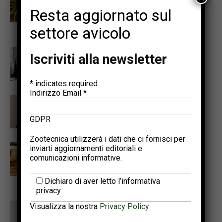
biosurfattanti nel controllo delle
Resta aggiornato sul
enteriti avicole: ruolo di
surfactina e citrocina
settore avicolo
Hartmann presenta un’analisi
Iscriviti alla newsletter
delle abitudini di acquisto degli
italiani nel settore delle uova
*
indicates required
Indirizzo Email
*
Ovo mag: evoluzioni del mondo
del food. Innovazione, cultura e
GDPR
consapevolezza
Zootecnica utilizzerà i dati che ci fornisci per
Acqua di abbeverata pulita,
inviarti aggiornamenti editoriali e
comunicazioni informative.
regole chiare. Igiene e
conformità normativa negli
allevamenti avicoli
Dichiaro di aver letto l’informativa
privacy.
Lubing – Innovazione
Visualizza la nostra
Privacy Policy
nell’avicoltura: il trasporto