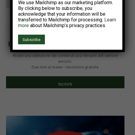
We use Mailchimp as our marketing platform.
verticale a 90° che elimina
By clicking below to subscribe, you
pericolosi trasferimenti
acknowledge that your information will be
transferred to Mailchimp for processing.
Learn
more
about Mailchimp’s privacy practices.
Iscriviti alla newsletter di Zootecnica
Ricevi una selezione dei contenuti più rilevanti del settore
avicolo.
Due invii al mese • Iscrizione gratuita
Iscriviti