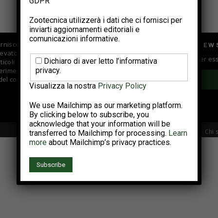
GDPR
Zootecnica utilizzerà i dati che ci fornisci per
inviarti aggiornamenti editoriali e
comunicazioni informative.
fornisce informazioni di
ISCRIVITI ALLA NEW
evatori e centri di
Iscriviti alla newsletter per e
Dichiaro di aver letto l’informativa
coli su vari argomenti fra
privacy.
rimenti tecnici; si occupa
 del comparto.
Visualizza la nostra
Privacy Policy
We use Mailchimp as our marketing platform.
By clicking below to subscribe, you
acknowledge that your information will be
Chi 
transferred to Mailchimp for processing.
Learn
more
about Mailchimp’s privacy practices.