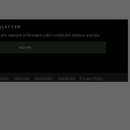
SLETTER
ssere sempre informato sulle novità del settore avicolo!
Iscriviti
siamo
Abbonati
Newsletter
Pubblicità
Privacy Policy