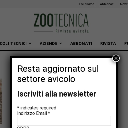
Chi siamo
Abbonati
News
COLI TECNICI
AZIENDE
ABBONATI
RIVISTA
P
Zootecnica
×
Resta aggiornato sul
settore avicolo
Iscriviti alla newsletter
*
indicates required
Indirizzo Email
*