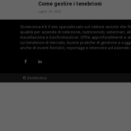
Come gestire i tenebrioni
Luglio 14, 2022
Zootecnica.it è il sito specializzato sul settore avicolo che 
qualità per aziende di selezione, nutrizionisti, veterinari, all
macellazione e trasformazione. Offre approfondimenti e arti
cui tendenze di mercato, buone pratiche di gestione e sugge
anche di eventi fieristici, reportage e interviste ad aziende
© Zootecnica