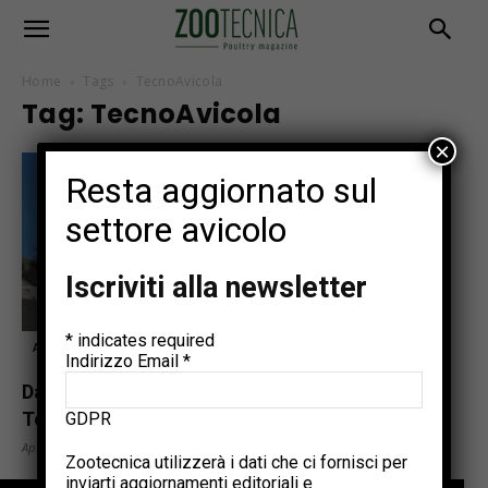
Home
Tags
TecnoAvicola
Tag: TecnoAvicola
×
Resta aggiornato sul
settore avicolo
Iscriviti alla newsletter
*
indicates required
Aziende
Indirizzo Email
*
Da oltre 25 anni in prima linea nel settore,
TecnoAvicola torna...
GDPR
Aprile 29, 2025
Zootecnica utilizzerà i dati che ci fornisci per
inviarti aggiornamenti editoriali e