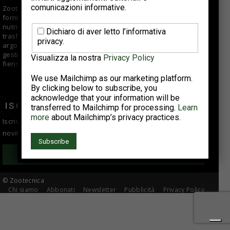
comunicazioni informative.
Zootecnica.it è il sito specializzato sul settore avicolo che
fornisce informazioni di qualità per aziende di selezione,
nutrizionisti, veterinari, allevatori e centri di macellazione e
Dichiaro di aver letto l’informativa
trasformazione. Offre approfondimenti e articoli su vari
privacy.
argomenti fra cui tendenze di mercato, buone pratiche di
gestione e suggerimenti tecnici; si occupa anche di eventi
Visualizza la nostra
Privacy Policy
fieristici, reportage e interviste ad aziende del comparto.
We use Mailchimp as our marketing platform.
By clicking below to subscribe, you
acknowledge that your information will be
ISCRIVITI ALLA NEWSLETTER
transferred to Mailchimp for processing.
Learn
more
about Mailchimp’s privacy practices.
Iscriviti alla newsletter per essere sempre informato sulle
novità del settore avicolo!
Iscriviti
© Zootecnica
Chi siamo
Abbonati
Newsletter
Pubblicità
Privacy Policy