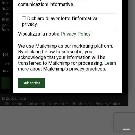
fornisce informazioni di qualità per aziende di selezione,
comunicazioni informative.
nutrizionisti, veterinari, allevatori e centri di macellazione e
trasformazione. Offre approfondimenti e articoli su vari
Dichiaro di aver letto l’informativa
argomenti fra cui tendenze di mercato, buone pratiche di
privacy.
gestione e suggerimenti tecnici; si occupa anche di eventi
fieristici, reportage e interviste ad aziende del comparto.
Visualizza la nostra
Privacy Policy
We use Mailchimp as our marketing platform.
By clicking below to subscribe, you
ISCRIVITI ALLA NEWSLETTER
acknowledge that your information will be
transferred to Mailchimp for processing.
Learn
Iscriviti alla newsletter per essere sempre informato sulle
more
about Mailchimp’s privacy practices.
novità del settore avicolo!
Iscriviti
© Zootecnica
Chi siamo
Abbonati
Newsletter
Pubblicità
Privacy Policy