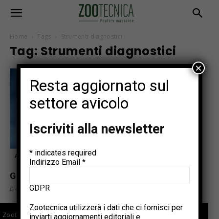
Home
Tags
Strumenti diagnostici
Tag: Strumenti diagnostici
×
Resta aggiornato sul
settore avicolo
Iscriviti alla newsletter
*
indicates required
Articoli tecnici
Indirizzo Email
*
Gestione dei campioni per i test diagnostici
GDPR
Dicembre 10, 2021
Zootecnica utilizzerà i dati che ci fornisci per
Zootecnica.it è il sito specializzato sul settore avicolo che
inviarti aggiornamenti editoriali e