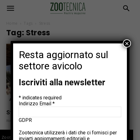
Home
Tags
Stress
Tag: Stress
×
Resta aggiornato sul
settore avicolo
Iscriviti alla newsletter
*
indicates required
Articoli tecnici
Indirizzo Email
*
Stress, il rischio principale per gli avicoli
GDPR
Novembre 20, 2020
Zootecnica utilizzerà i dati che ci fornisci per
Zootecnica.it è il sito specializzato sul settore avicolo che
inviarti aggiornamenti editoriali e