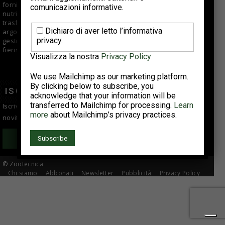
fornisce informazioni di qualità per aziende di selezione,
comunicazioni informative.
nutrizionisti, veterinari, allevatori e centri di macellazione e
trasformazione. Offre approfondimenti e articoli su vari
Dichiaro di aver letto l’informativa
argomenti fra cui tendenze di mercato, buone pratiche di
privacy.
gestione e suggerimenti tecnici; si occupa anche di eventi
fieristici, reportage e interviste ad aziende del comparto.
Visualizza la nostra
Privacy Policy
We use Mailchimp as our marketing platform.
By clicking below to subscribe, you
ISCRIVITI ALLA NEWSLETTER
acknowledge that your information will be
transferred to Mailchimp for processing.
Learn
Iscriviti alla newsletter per essere sempre informato sulle
more
about Mailchimp’s privacy practices.
novità del settore avicolo!
Iscriviti
© Zootecnica
Chi siamo
Abbonati
Newsletter
Pubblicità
Privacy Policy