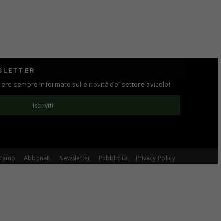
SLETTER
ssere sempre informato sulle novità del settore avicolo!
Iscriviti
siamo
Abbonati
Newsletter
Pubblicità
Privacy Policy