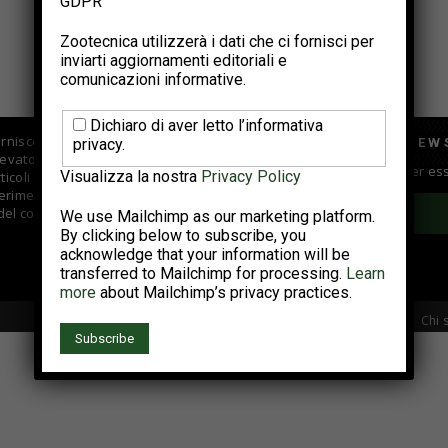
GDPR
Effetti di alcuni fattori biologici sulle
prestazioni delle galline riproduttrici
Zootecnica utilizzerà i dati che ci fornisci per
inviarti aggiornamenti editoriali e
da...
comunicazioni informative.
Febbraio 24, 2026
Dichiaro di aver letto l’informativa
fornisce informazioni di
ISCRIVITI ALLA NEW
privacy.
evatori e centri di
Iscriviti alla newsletter per e
Visualizza la nostra
Privacy Policy
coli su vari argomenti fra
rimenti tecnici; si occupa
 del comparto.
We use Mailchimp as our marketing platform.
By clicking below to subscribe, you
acknowledge that your information will be
transferred to Mailchimp for processing.
Learn
more
about Mailchimp’s privacy practices.
Chi 