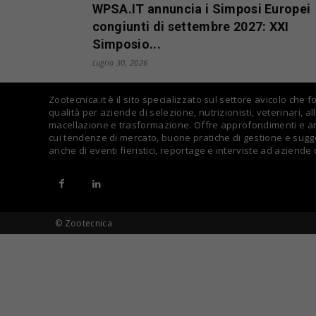
WPSA.IT annuncia i Simposi Europei
congiunti di settembre 2027: XXI
Simposio...
Luglio 30, 2026
Zootecnica.it è il sito specializzato sul settore avicolo che 
qualità per aziende di selezione, nutrizionisti, veterinari, all
macellazione e trasformazione. Offre approfondimenti e arti
cui tendenze di mercato, buone pratiche di gestione e sugge
anche di eventi fieristici, reportage e interviste ad aziende
© Zootecnica