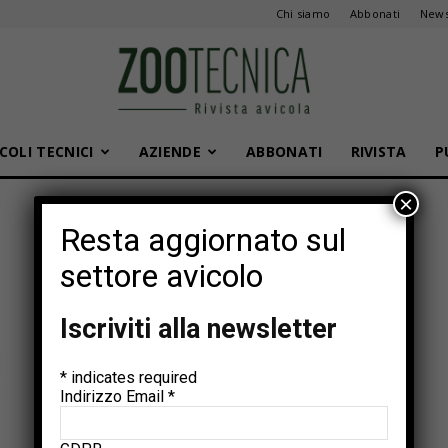
Chi siamo
Abbonati
News
COLI TECNICI
AZIENDE
ABBONATI
RIVISTA
P
Zootecnica
×
Resta aggiornato sul
settore avicolo
Iscriviti alla newsletter
*
indicates required
Indirizzo Email
*
Articoli tecnici