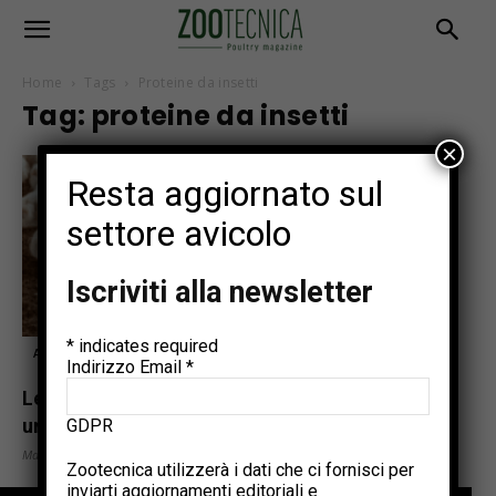
Home
Tags
Proteine da insetti
Tag: proteine da insetti
×
Resta aggiornato sul
settore avicolo
Iscriviti alla newsletter
*
indicates required
Articoli tecnici
Indirizzo Email
*
Le proteine derivanti da insetti sono
un’opzione sostenibile per le diete...
GDPR
Maggio 27, 2025
Zootecnica utilizzerà i dati che ci fornisci per
inviarti aggiornamenti editoriali e