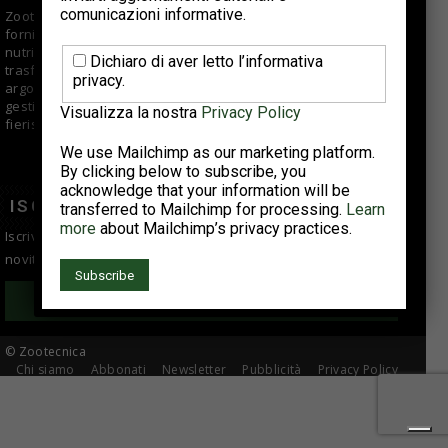
comunicazioni informative.
Zootecnica.it è il sito specializzato sul settore avicolo che
fornisce informazioni di qualità per aziende di selezione,
nutrizionisti, veterinari, allevatori e centri di macellazione e
Dichiaro di aver letto l’informativa
trasformazione. Offre approfondimenti e articoli su vari
privacy.
argomenti fra cui tendenze di mercato, buone pratiche di
gestione e suggerimenti tecnici; si occupa anche di eventi
Visualizza la nostra
Privacy Policy
fieristici, reportage e interviste ad aziende del comparto.
We use Mailchimp as our marketing platform.
By clicking below to subscribe, you
acknowledge that your information will be
ISCRIVITI ALLA NEWSLETTER
transferred to Mailchimp for processing.
Learn
more
about Mailchimp’s privacy practices.
Iscriviti alla newsletter per essere sempre informato sulle
novità del settore avicolo!
Iscriviti
© Zootecnica
Chi siamo
Abbonati
Newsletter
Pubblicità
Privacy Policy