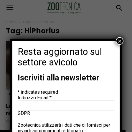
Home
Tags
HiPhorius
Tag: HiPhorius
×
Resta aggiornato sul
settore avicolo
Iscriviti alla newsletter
*
indicates required
Articoli tecnici
Indirizzo Email
*
La gestione del fosforo e del calcio nei
monogastrici
GDPR
Gennaio 31, 2025
Zootecnica utilizzerà i dati che ci fornisci per
inviarti aggiornamenti editoriali e