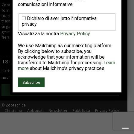
comunicazioni informative.
Zootecnica.it è il sito specializzato sul settore avicolo che
fornisce informazioni di qualità per aziende di selezione,
nutrizionisti, veterinari, allevatori e centri di macellazione e
Dichiaro di aver letto l’informativa
trasformazione. Offre approfondimenti e articoli su vari
privacy.
argomenti fra cui tendenze di mercato, buone pratiche di
gestione e suggerimenti tecnici; si occupa anche di eventi
Visualizza la nostra
Privacy Policy
fieristici, reportage e interviste ad aziende del comparto.
We use Mailchimp as our marketing platform.
By clicking below to subscribe, you
acknowledge that your information will be
ISCRIVITI ALLA NEWSLETTER
transferred to Mailchimp for processing.
Learn
more
about Mailchimp’s privacy practices.
Iscriviti alla newsletter per essere sempre informato sulle
novità del settore avicolo!
Iscriviti
© Zootecnica
Chi siamo
Abbonati
Newsletter
Pubblicità
Privacy Policy